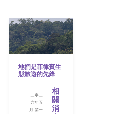
地捫是菲律賓生
態旅遊的先鋒
相
二零二
關
六年五
消
月 第一