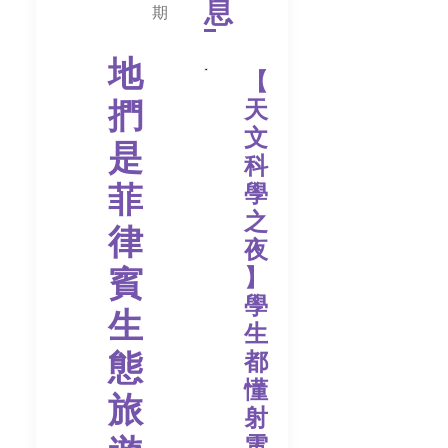
息
期
地
【
捫
天
文
是
科
菲
學
之
律
夜
賓
】
學
生
生
態
都
懂
旅
射
電