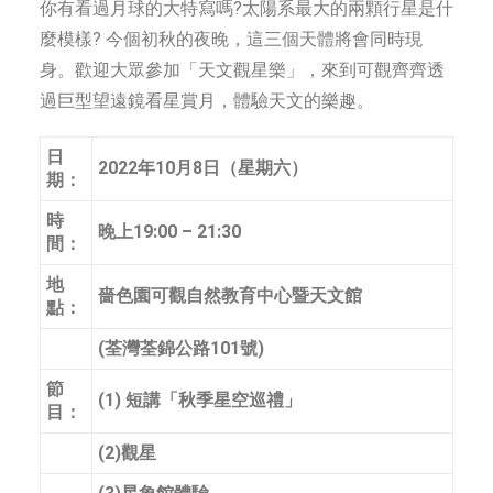
你有看過月球的大特寫嗎?太陽系最大的兩顆行星是什
麼模樣? 今個初秋的夜晚，這三個天體將會同時現
身。歡迎大眾參加「
天文觀星樂」，來到可觀齊齊透
過巨型望遠鏡看星賞月，體驗天文的樂趣。
日
2022年10月8日（星期六）
期：
時
晚上19:00 – 21:30
間：
地
嗇色園可觀自然教育中心暨天文館
點：
(荃灣荃錦公路101號)
節
(1) 短講
秋季星空巡禮」
「
目：
(2)觀星