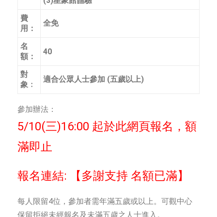
(3)星象館體驗
費
全免
用：
名
40
額：
對
適合公眾人士參加 (五歲以上)
象﹕
參加辦法：
5/10(三)16:00 起於此網頁報名，額
滿即止
報名連結: 【多謝支持 名額已滿】
每人限留4位，參加者需年滿五歲或以上。可觀中心
保留拒絕未經報名及未滿五歲之人士進入。