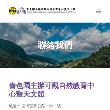
中心介紹
聯絡我們
學界課程
天文館
博物天地
比賽/專題計劃
聯絡我們
嗇色園主辦可觀自然教育中
SEARCH
心暨天文館
ENGLISH
地址： 荃灣荃錦公路一零一號
首頁