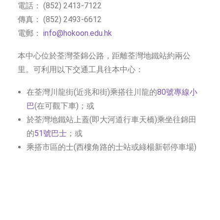
電話： (852) 2413-7122
社交平台
傳真： (852) 2493-6612
電郵：
info@hokoon.edu.hk
字型大小
本中心位於荃灣荃錦公路，距離荃灣地鐵站約兩公
里。可利用以下交通工具往本中心：
在荃灣川龍街(近兆和街)乘搭往川龍的
80號專線小
巴
(在可觀下車)；或
於荃灣地鐵站上蓋(即大河道行車天橋)乘坐往錦田
的
51號巴士
；或
乘搭市區的士(西樓角路的士站或綠楊新邨停車場)