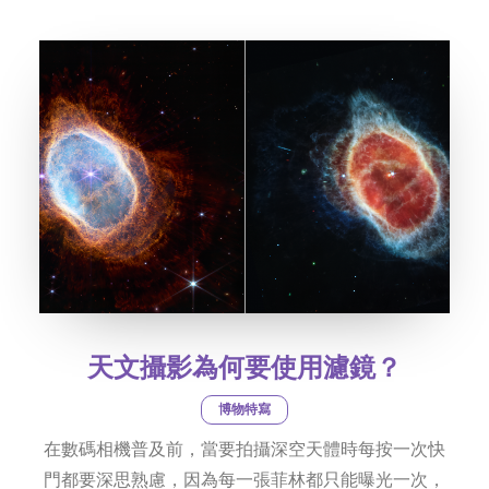
社交平台
字型大小
天文攝影為何要使用濾鏡？
博物特寫
在數碼相機普及前，當要拍攝深空天體時每按一次快
門都要深思熟慮，因為每一張菲林都只能曝光一次，