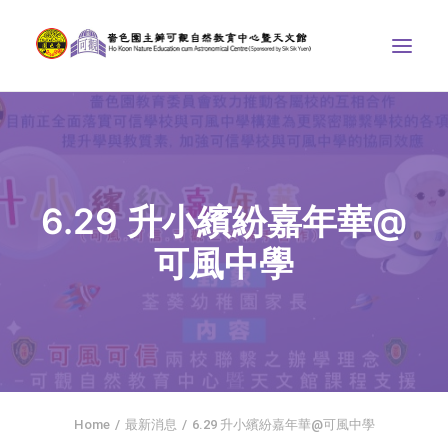
中心介紹
學界課程
6.29 升小繽紛嘉年華@
天文館
可風中學
博物天地
比賽/專題計劃
聯絡我們
SEARCH
ENGLISH
Home
最新消息
6.29 升小繽紛嘉年華@可風中學
首頁