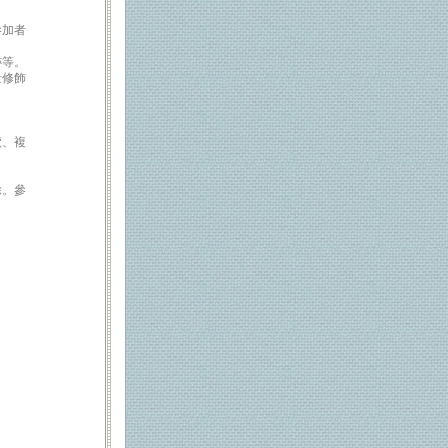
參加者
跡等。
量修飾
覽、複
除。參