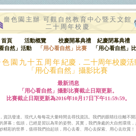
嗇色園主辦 可觀自然教育中心暨天文館
二十周年校慶
首頁
活動概覽
校慶開幕典禮
紀慶閉幕典禮
看自然」活動
「用心看自然」比賽
「用心看自然」
嗇色園九十五周年
紀慶．二十周年校慶活
「用心看自然」攝影比賽
最新消息
「用心看自然」攝影比賽截止日期更新。
比賽截止日期更新為
2016年10月17日下午11:59:59。
，資訊發達。現代人每每花大量時間去尋找資訊。我們的眼睛往往離不開
的屏幕；低頭，已經是習以為常的姿勢。其實，我們身處的大自然環境，
妙精彩的世界，值得我們抬起頭，用心去看、用心去探索、用心去欣賞！