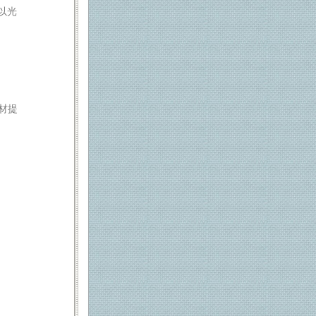
以光
材提