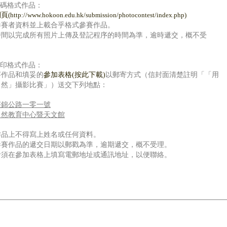
數碼格式作品：
網頁
(http://www.hokoon.edu.hk/submission/photocontest/index.php)
參賽者資料並上載合乎格式參賽作品。
時間以完成所有照片上傳及登記程序的時間為準，逾時遞交，概不受
沖印格式作品：
賽作品和填妥的
參加表格
(按此下載)
以郵寄方式（信封面清楚註明「「用
自然」攝影比賽」）送交下列地點：
荃錦公路一零一號
自然教育中心暨天文館
作品上不得寫上姓名或任何資料。
參賽作品的遞交日期以郵戳為準，逾期遞交，概不受理。
者須在參加表格上填寫電郵地址或通訊地址，以便聯絡。