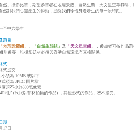
自然」攝影比賽，期望參賽者在地理景觀、自然生態、天文星空等範疇，
自然對我們心靈產生的悸動，提醒我們珍惜身邊發生的每一段時刻。
一至中六學生
‬
及題目
「地理景觀組」
、
「自然生態組」
及
「天文星空組」
，參加者可按作品題
組別參賽，唯攝影題材必須與香港自然環境有直接關係。
格式
格式提交
小須為‭ ‬10MB‭ ‬或以下
式須為‭ ‬JPEG‭ ‬圖片檔
解像度須不少於800萬像素
4R相片(只限以菲林拍攝的作品)‭ ‬，其他形式的作品，恕不接受。
日期
0月17日