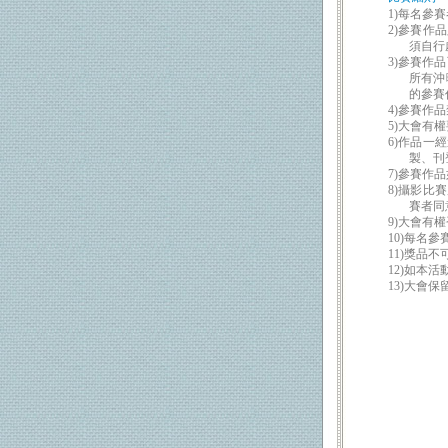
1)每名參
2)參賽作
須自行
3)參賽作
所有沖
的參賽
4)參賽作
5)大會有
6)作品一
製、刊
7)參賽作
8)攝影比
賽者同
9)大會有
10)每名
11)獎品
12)如本
13)大會