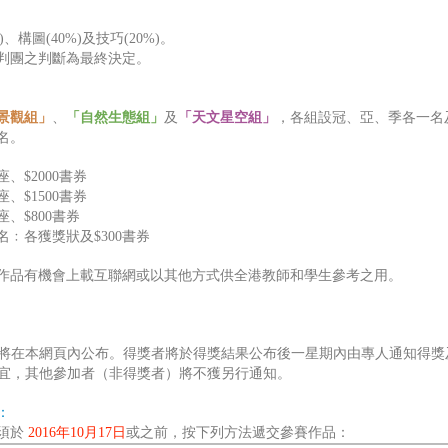
‭)‬、構圖‭(‬40%‭)‬及技巧‭(‬20%‭)‬。
判團之判斷為最終決定。
景觀組」
、
「自然生態組」
及
「天文星空組」
，各組設冠、亞、季各一名
名。
座、$2000書券
座、$1500書券
座、$800書券
名﹕
各獲獎狀及$300書券
作品有機會上載互聯網或以其他方式供全港教師和學生參考之用。
將在本網頁內公布。得獎者將於得獎結果公布後一星期內由專人通知得獎
宜，其他參加者（非得獎者）將不獲另行通知。
：
須於
‬
2016年10月17日
或之前，按下列方法遞交參賽作品：