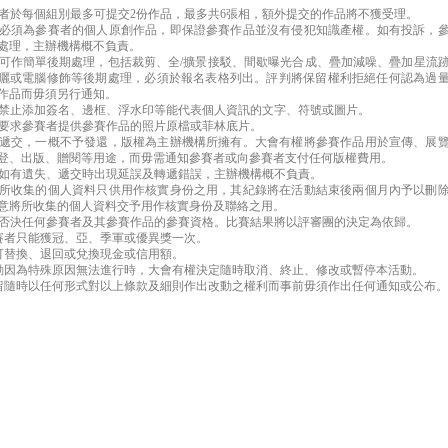
賽者於每個組別最多可提交2份作品，最多共6張相，額外提交的作品將不獲受理。
品必須為參賽者的個人原創作品，即保證參賽作品並沒有侵犯知識產權。如有投訴，
處理，主辦機構概不負責。
品可作簡單後期處理，包括裁剪、全‭/‬擴景接駁、間歇曝光合成、疊加減噪、疊加星流
曬或電腦修飾等後期處理，必須於報名表格列出。評判將保留權利拒絕任何認為過
作品而毋須另行通知。
品禁止添加簽名、邊框、浮水印等能代表個人資訊的文字、符號或圖片。
權要求參賽者提供參賽作品的照片原檔或菲林底片。
經遞交，一概不予發還，版權為主辦機構所擁有。大會有權將參賽作品用於宣傳、展
登、出版、贈閱等用途，而毋需通知參賽者或向參賽者支付任何版權費用。
品如有遺失、遞交時出現延誤及轉遞錯誤，主辦機構概不負責。
賽所收集的個人資料只供用作核實身份之用，其紀錄將在活動結束後兩個月內予以刪
意將所收集的個人資料交予用作核實身份及聯絡之用。
權否決任何參賽者及其參賽作品的參賽資格。比賽結果將以評審團的決定為依歸。
參賽者只能獲冠、亞、季軍或優異獎一次。
不可替換、退回或兌換現金或信用額。
活動因為特殊原因無法進行時，大會有權決定隨時取消、終止、修改或暫停本活動。
保留隨時以任何形式對以上條款及細則作出改動之權利而事前毋須作出任何通知或公布。