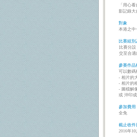
「用心看
影記錄大
對象
本港之中
比賽組別
比賽分設
交至合適
參賽作品
可以數碼
- ‬相片的大
- ‬相片的格
- ‬圖檔
或
沖印成
參加費用
‬
全免
截止收件
2016年1