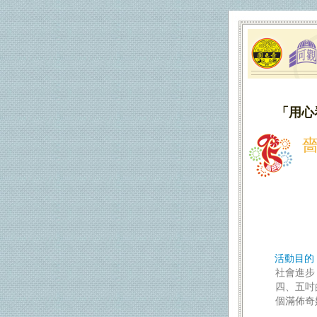
「用心
活動目的
社會進步
四、五吋
個滿佈奇