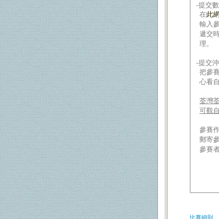
-提交
在
此
輸入
遞交
理。
-提交
把參
心看
荃灣
可觀
參賽
郵寄
參賽
比賽細則