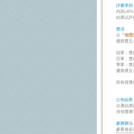
評審準則
內容
(‬40%
結果以評
獎項
分
「地理
優異獎五
冠軍：
獎
亞軍：
獎
季軍：
獎
優異奬五
所有得獎
公布結果
比賽結果
排領獎事
參賽辦法
參賽者必