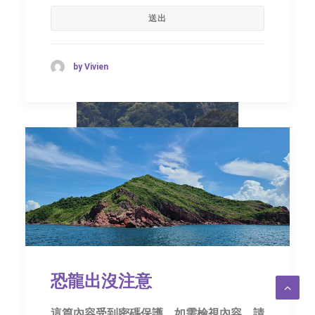
by Vivien
地捫是菲律賓生態旅
遊的先鋒
恐龍出沒注意
博物特寫
2026 年 5 月 14 日
這篇內容受到密碼保護。如需檢視內容，請