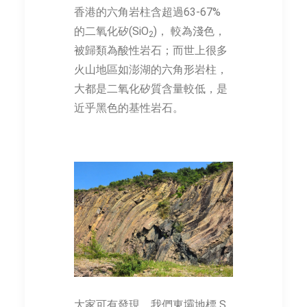
香港的六角岩柱含超過63-67%
的二氧化矽(SiO
)， 較為淺色，
2
被歸類為酸性岩石；而世上很多
火山地區如澎湖的六角形岩柱，
大都是二氧化矽質含量較低，是
近乎黑色的基性岩石。
大家可有發現，我們東壩地標 S