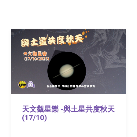
天文課程簡介
2025-2026年度學界天
文課程
天文觀星樂 -與土星共度秋天
2024小學教師天文工
作坊
(17/10)
到校天文外展課程