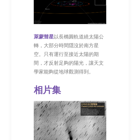
萊蒙彗星
以長橢圓軌道繞太陽公
轉，大部分時間隱沒於南方星
空。只有運行至接近太陽的期
間，才反射足夠的陽光，讓天文
學家能夠從地球觀測得到。
相片集