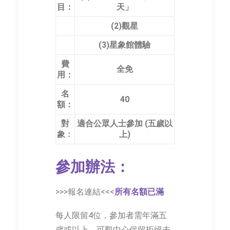
目：
天」
(2)觀星
(3)星象館體驗
費
全免
用：
名
40
額：
對
適合公眾人士參加 (五歲以
象﹕
上)
參加辦法：
>>>報名連結<<<
所有名額已滿
每人限留4位，參加者需年滿五
歲或以上。可觀中心保留拒絕未