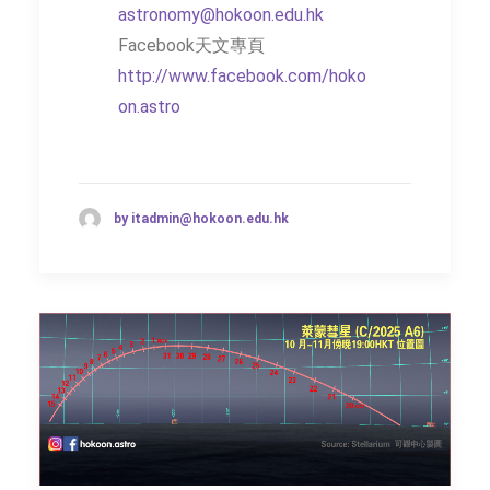
astronomy@hokoon.edu.hk
Facebook天文專頁
http://www.facebook.com/hoko
on.astro
by itadmin@hokoon.edu.hk