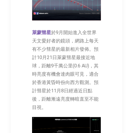
萊蒙彗星
於9月開始進入全世界
天文愛好者的鏡頭，網路上每天
有不少彗星的最新相片發佈。預
計10月21日萊蒙彗星最接近地
球，距離9千萬公里(0.6 AU)，其
時亮度有機會達肉眼可見，適合
於香港黃昏時份向西方觀測。預
計彗星於11月8日經過近日點
後，距離漸遠亮度轉暗直至不能
目視。