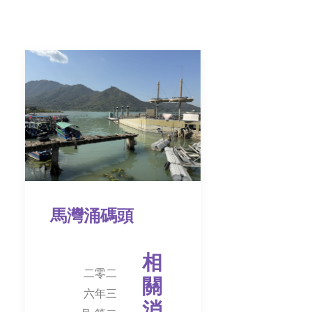
馬灣涌碼頭
相
二零二
關
六年三
消