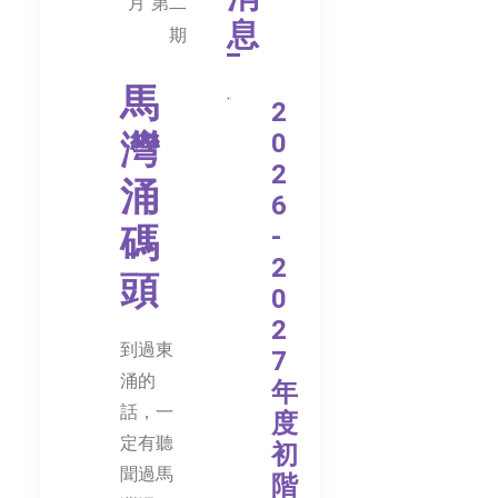
月 第二
息
期
馬
2
灣
0
2
涌
6
碼
-
2
頭
0
2
到過東
7
涌的
年
話，一
度
定有聽
初
聞過馬
階