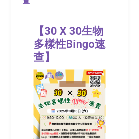
查
【30 X 30生物
多樣性Bingo速
查】