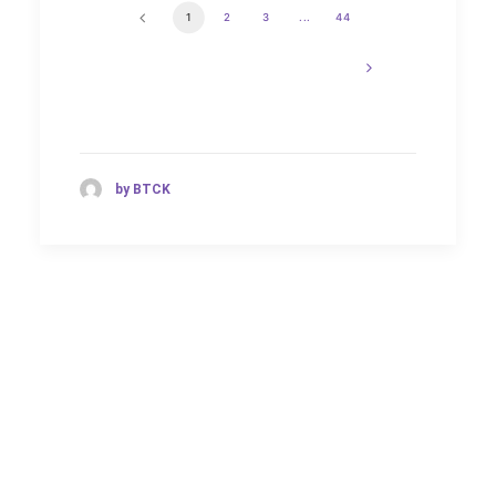
1
2
3
...
44
by BTCK