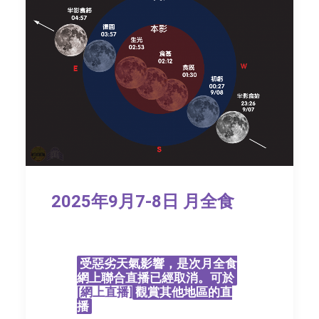
【天文講座】星際家
園：發現與解構宜居
2025年9月7-8日 月全食
系外行星
(2026/07/18)
受惡劣天氣影響，是次月全食
天文館活動
網上聯合直播已經取消。可於
[
網上直播
]
觀賞其他地區的直
2026 年 7 月 13 日
播