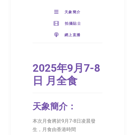
天象簡介
拍攝貼士
網上直播
2025年9月7-8
日 月全食
天象簡介：
嗇色園教育巡禮
(2026/07/9-11)
本次月食將於9月7-8日凌晨發
生，月食由香港時間
博物活動