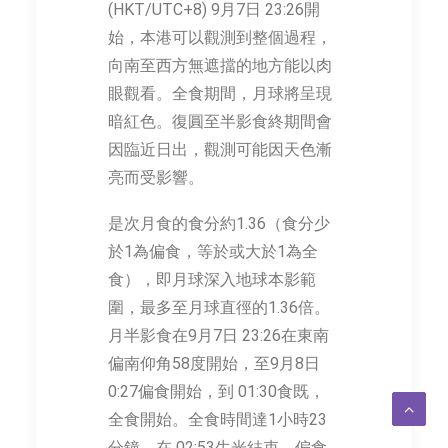
(HKT/UTC+8) 9月7日 23:26開
2026 年 7 月 2 日
始，本港可以觀測到整個過程，
向南至西方無遮擋的地方能以肉
眼觀看。全食期間，月球將呈現
暗紅色。復圓至半影食終期間會
因臨近日出，觀測可能因天色漸
亮而受影響。
是次月食的食分約1.36（食分少
於1為偏食，等於或大於1為全
食），即月球深入地球本影範
圍，最多至月球直徑的1.36倍。
月半影食在9月7日 23:26在東南
偏南仰角58度開始，至9月8日
0:27偏食開始，到 01:30食既，
全食開始。全食時間達1小時23
分鐘，在 02:53生光結束，偏食