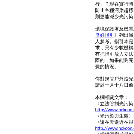
行」？現在實行時
防止各種污染超標
則更能減少光污染
環境保護署及機電
良好指引
》列出減
人參考。指引本是
求，只有少數機構
有把指引放入立法
際的，如果能夠完
費的情況。
你對規管戶外燈光
請於十月十八日前
本欄相關文章：
〈立法管制光污染
http://www.hokoon.
〈光污染與生態〉
〈遠在天邊近在眼
http://www.hokoon.