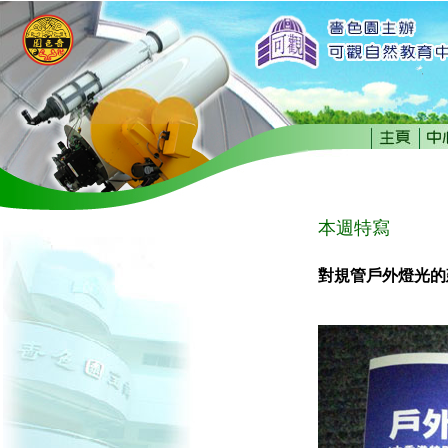
本週特寫
對規管戶外燈光的