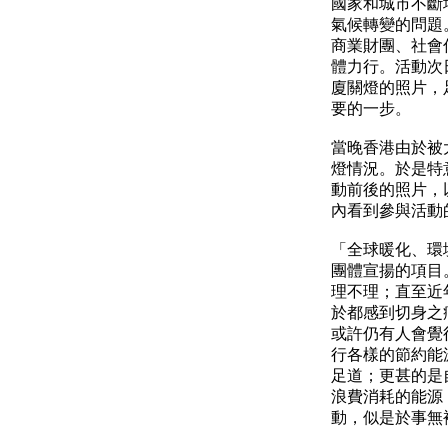
國家和城市不斷
氣候轉變的問題
商業財團、社會
體力行。活動次
廈關燈的照片，
要的一步。
當晚香港由於被
燈情況。於是特
動前後的照片，
內看到參與活動
「全球暖化、環
團體宣揚的項目
理不理；直至近
於都感到切身之
或許仍有人會覺
行各樣的節約能
足道；更甚的是
浪費消耗的能源
動，似是於事無