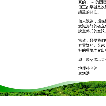
真的，328的
但正如舉辦是次
議題的關注。
個人認為，環保
意識形態的確立
說宣傳式的空談
當然，只要我們
容置疑的。又或
好的環境才會出
您，願意踏出這
地理科老師
盧炳洪