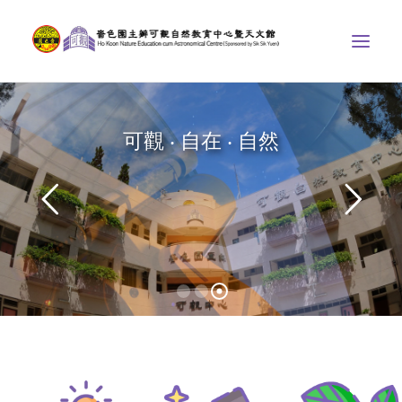
ABOUT US
可觀 ‧ 自在 ‧ 自然
THE COURSES
ASTRONOMICAL CENTRE
STORIES OF NATURE
COMPETITIONS/PROJECTS
CONTACT
SEARCH
繁體中文
HOME