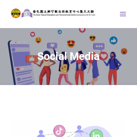
ABOUT US
THE COURSES
Social Media
ASTRONOMICAL CENTRE
STORIES OF NATURE
COMPETITIONS/PROJECTS
CONTACT
SEARCH
繁體中文
HOME