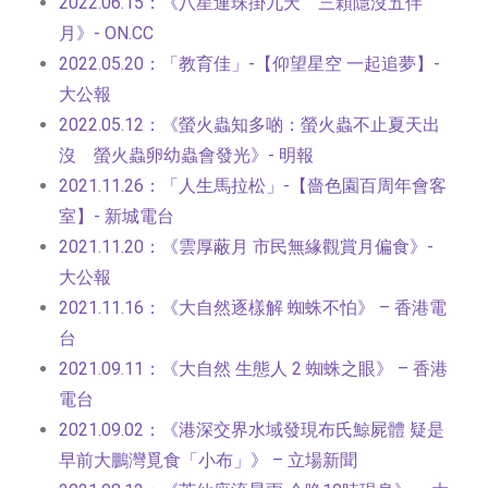
2022.06.15：《八星連珠掛九天 三顆隱沒五伴
月》- ON.CC
2022.05.20：「教育佳」-【仰望星空 一起追夢】-
大公報
2022.05.12：《螢火蟲知多啲：螢火蟲不止夏天出
沒 螢火蟲卵幼蟲會發光》- 明報
2021.11.26：「人生馬拉松」-【嗇色園百周年會客
室】- 新城電台
2021.11.20：《雲厚蔽月 市民無緣觀賞月偏食》-
大公報
2021.11.16：《大自然逐樣解 蜘蛛不怕》 – 香港電
台
2021.09.11：《大自然 生態人 2 蜘蛛之眼》 – 香港
電台
2021.09.02：《港深交界水域發現布氏鯨屍體 疑是
早前大鵬灣覓食「小布」》 – 立場新聞