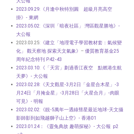
大公報
2023.09.29:《月逢中秋特別圓 超級月亮高空
掛》- 東網
2023.05.02:《深圳「暗夜社區」 灣區觀星勝地》-
大公報
2023.03.25
:《建立「地理電子學習教材套：氣候變
化」 觀天察地 探索天文氣象》
–
優質教育基金25
周年紀念特刊 P.42-43
2023.03.10:《「天宮」劃過香江夜空 點燃港生航
天夢》- 大公報
2023.02.28:《天文觀星-3月2日「金星合木星」-3
月24日「月掩金星」-3月28日「火星合月」-肉眼
可見》- 明報
2023.02.02:《靚-5萬年一遇綠彗星最近地球-天文攝
影師影到如飛越獅子山上空》- 香港01
2023.01.24：《靈兔典故 趣萌探秘》- 大公報
p2