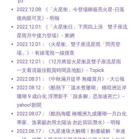
p3
2022.12.08:
《「火星衝」今登場睇最亮火星-日落
後肉眼可見》- 明報
2022.12.01:
《「火星衝日」下周四上演 雙子座流
星雨月中接力登場》- 東網
2022.12.01：《火星衝、雙子座流星雨「閃亮登
場」》- 有線電視
一線搜查
2022.12.01：《12月將迎火星衝及雙子座流星雨
一文看清最佳觀賞時間及地點》- Topick
2022.08.31：《中秋滿月提早 無礙賞月》- 大公報
2022.08.12：《酷熱下「溫水煮珊瑚」 橋咀洲近岸
珊瑚 9 成白化 浮潛新手「踩多腳」恐加速死亡》-
yahoo!新聞
2022.08.07：《酷熱海暖 橋嘴洲九成珊瑚一月白化
專家、漁署籲勿用太陽油 勿赴當區潛水》- 明報
2022.06.17：《九星連珠大解構！動畫破解「串連