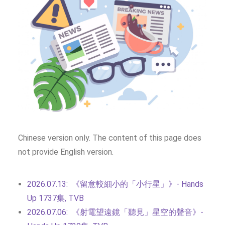
SOCIAL MEDIA
TEXT SIZE
Chinese version only. The content of this page does
not provide English version.
2026.07.13: 《留意較細小的「小行星」》- Hands
Up 1737集, TVB
2026.07.06: 《射電望遠鏡「聽見」星空的聲音》-