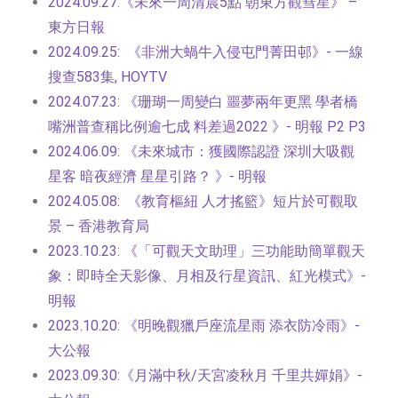
2024.09.27:《未來一周清晨5點 朝東方觀彗星》 –
東方日報
2024.09.25: 《非洲大蝸牛入侵屯門菁田邨》-
一線
搜查
583集, HOYTV
2024.07.23: 《珊瑚一周變白 噩夢兩年更黑 學者橋
嘴洲普查稱比例逾七成 料差過2022 》- 明報
P2
P3
2024.06.09: 《未來城市：獲國際認證 深圳大吸觀
星客 暗夜經濟 星星引路？ 》- 明報
2024.05.08: 《教育樞紐 人才搖籃》
短片
於可觀取
景 – 香港教育局
2023.10.23: 《「可觀天文助理」三功能助簡單觀天
象：即時全天影像、月相及行星資訊、紅光模式》-
明報
2023.10.20: 《明晚觀獵戶座流星雨 添衣防冷雨》-
大公報
2023.09.30:《月滿中秋/天宮凌秋月 千里共嬋娟》-