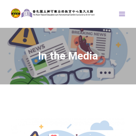
ABOUT US
THE COURSES
In the Media
ASTRONOMICAL CENTRE
STORIES OF NATURE
COMPETITIONS/PROJECTS
CONTACT
SEARCH
繁體中文
HOME