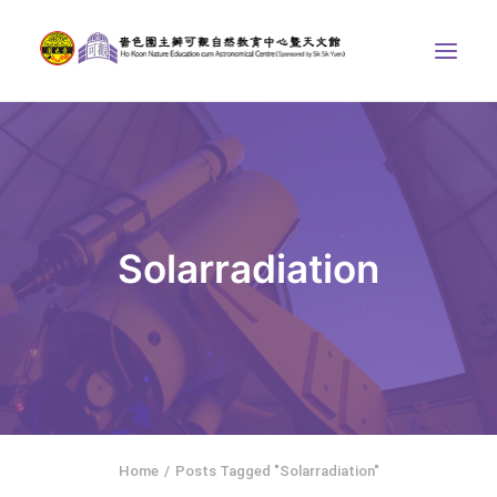
ABOUT US
THE COURSES
ASTRONOMICAL CENTRE
Solarradiation
STORIES OF NATURE
COMPETITIONS/PROJECTS
CONTACT
SEARCH
繁體中文
HOME
Home
Posts Tagged "Solarradiation"