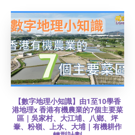
TEXT SIZE
【數字地理小知識】由1至10學香
港地理x 香港有機農業的7個主要菜
區｜吳家村、大江埔、八鄉、坪
輋、粉嶺、上水、大埔｜有機耕作