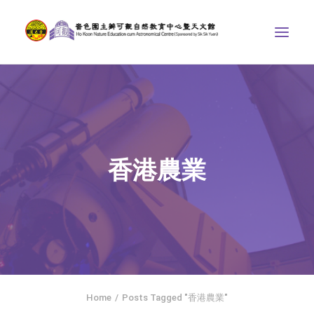
ABOUT US
THE COURSES
ASTRONOMICAL CENTRE
香港農業
STORIES OF NATURE
COMPETITIONS/PROJECTS
CONTACT
SEARCH
HOME
SOCIAL MEDIA
Home
Posts Tagged "香港農業"