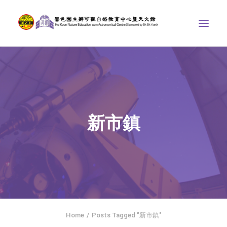
ABOUT US
THE COURSES
ASTRONOMICAL CENTRE
新市鎮
STORIES OF NATURE
COMPETITIONS/PROJECTS
CONTACT
SEARCH
HOME
SOCIAL MEDIA
Home
Posts Tagged "新市鎮"