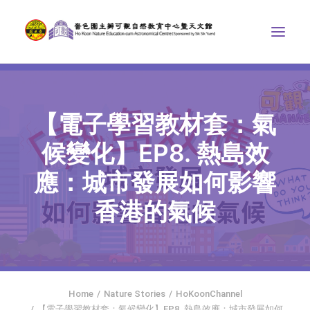
ABOUT US
【電子學習教材套：氣
THE COURSES
ASTRONOMICAL CENTRE
候變化】EP8. 熱島效
STORIES OF NATURE
應：城市發展如何影響
COMPETITIONS/PROJECTS
香港的氣候
CONTACT
SEARCH
HOME
SOCIAL MEDIA
Home
Nature Stories
HoKoonChannel
【電子學習教材套：氣候變化】EP8. 熱島效應：城市發展如何