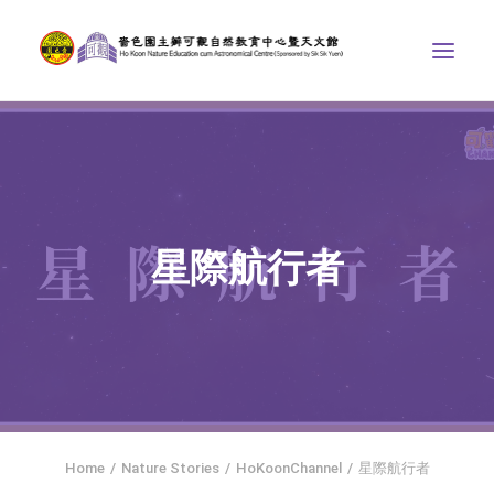
ABOUT US
THE COURSES
ASTRONOMICAL CENTRE
星際航行者
STORIES OF NATURE
COMPETITIONS/PROJECTS
CONTACT
SEARCH
HOME
SOCIAL MEDIA
Home
Nature Stories
HoKoonChannel
星際航行者