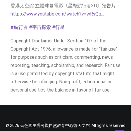
香港太空館 立體球幕電影《星際航行者3D》預告片：
https://www.youtube.com/watch?v=wRsQq…
#航行者
#宇宙探索
#行星
Copyright Disclaimer Under Section 107 of the
Copyright Act 1976, allowance is made for “fair use”
for purposes such as criticism, commenting, news
reporting, teaching, scholarship, and research. Fair use
is a use permitted by copyright statute that might
otherwise be infringing. Non-profit, educational or
personal use tips the balance in favor of fair use.
© 2026 嗇色園主辦可觀自然教育中心暨天文館. All rights reserved