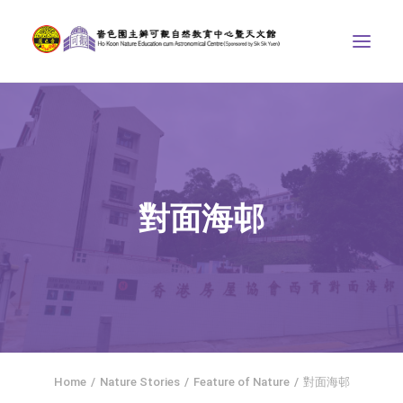
ABOUT US
THE COURSES
ASTRONOMICAL CENTRE
對面海邨
STORIES OF NATURE
COMPETITIONS/PROJECTS
CONTACT
SEARCH
繁體中文
HOME
Home
Nature Stories
Feature of Nature
對面海邨