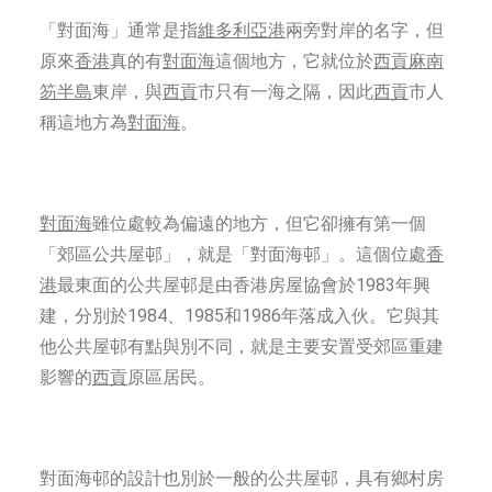
「對面海」通常是指
維多利亞港
兩旁對岸的名字，但
原來
香港
真的有
對面海
這個地方，它就位於
西貢麻南
笏半島
東岸，與
西貢
市只有一海之隔，因此
西貢
市人
稱這地方為
對面海
。
對面海
雖位處較為偏遠的地方，但它卻擁有第一個
「郊區公共屋邨」，就是「對面海邨」。這個位處
香
港
最東面的公共屋邨是由香港房屋協會於1983年興
建，分別於1984、1985和1986年落成入伙。它與其
他公共屋邨有點與別不同，就是主要安置受郊區重建
影響的
西貢
原區居民。
對面海邨的設計也別於一般的公共屋邨，具有鄉村房