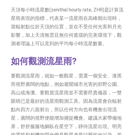
天頂每小時流星數(zenithal hourly rate, ZHR)是計算流
星雨表現的指標，代表某一流星雨在高峰期出現時，
當輻射點位於天頂的位置，並在不受任何光害和月光
影響，加上天清無雲且無任何遮擋的完美環境下，觀
測者理論上可以見到的平均每小時流星數量。
如何觀測流星雨?
要觀測流星雨，就如一般觀星，需選一個安全、漆黑
而視野廣闊的地點，例如避開城市光害的郊野公園、
高山或海灘。要觀賞流星雨並不需要昂貴儀器，一雙
眼睛已是最好的流星雨觀測工具。因為流星會自輻射
點向四方八面射出，所以任何方向也有機會出現流
星，廣闊的視野便能增加捕捉機會。建議大家帶備地
蓆，舒舒服服地躺臥在星空下，靜待流星出現。明亮
的電筒和相機的閃光燈是觀星者最討厭的光污染，若