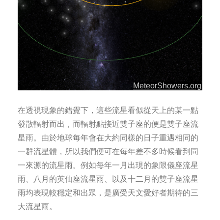
在透視現象的錯覺下，這些流星看似從天上的某一點
發散輻射而出，而輻射點接近雙子座的便是雙子座流
星雨。由於地球每年會在大約同樣的日子重遇相同的
一群流星體，所以我們便可在每年差不多時候看到同
一來源的流星雨。例如每年一月出現的象限儀座流星
雨、八月的英仙座流星雨、以及十二月的雙子座流星
雨均表現較穩定和出眾，是廣受天文愛好者期待的三
大流星雨。