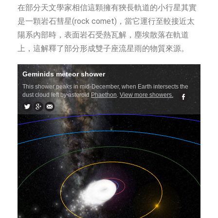
在部分天文學家相信這顆擁有狹長軌道的小行星其實
是一顆岩石彗星(rock comet)，當它運行至較接近太
陽系內部時，表面岩石受熱瓦解，塵埃散落在軌道
上，這解釋了部分形成雙子座流星雨的物質來源。