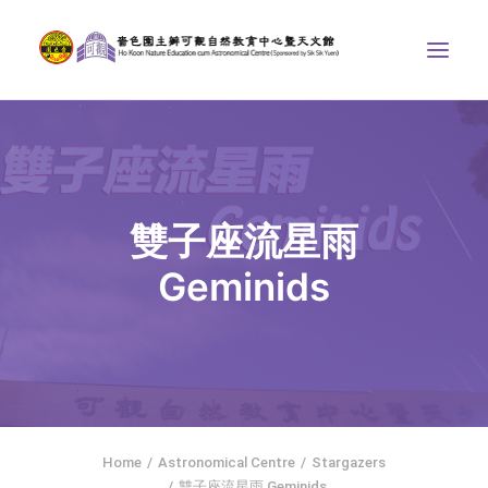
ABOUT US
THE COURSES
ASTRONOMICAL CENTRE
雙子座流星雨
STORIES OF NATURE
Geminids
COMPETITIONS/PROJECTS
CONTACT
SEARCH
繁體中文
HOME
Home
Astronomical Centre
Stargazers
雙子座流星雨 Geminids