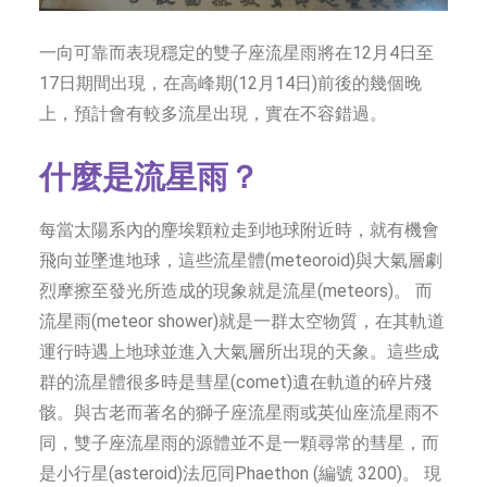
一向可靠而表現穩定的雙子座流星雨將在12月4日至
17日期間出現，在高峰期(12月14日)前後的幾個晚
上，預計會有較多流星出現，實在不容錯過。
什麼是流星雨？
每當太陽系內的麈埃顆粒走到地球附近時，就有機會
飛向並墜進地球，這些流星體(meteoroid)與大氣層劇
烈摩擦至發光所造成的現象就是流星(meteors)。 而
流星雨(meteor shower)就是一群太空物質，在其軌道
運行時遇上地球並進入大氣層所出現的天象。這些成
群的流星體很多時是彗星(comet)遺在軌道的碎片殘
骸。與古老而著名的獅子座流星雨或英仙座流星雨不
同，雙子座流星雨的源體並不是一顆尋常的彗星，而
是小行星(asteroid)法厄同Phaethon (編號 3200)。 現