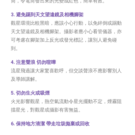
筒，令電筒發出來的光變成紅色，簡單有效。
3. 避免踢到天文望遠鏡及相機腳架
觀星環境比較黑暗，應該小心行動，以免絆倒或踢動
天文望遠鏡及相機腳架。攝影者應小心看管儀器，亦
可考慮在腳架加上反光或發光標記，讓別人避免碰
到。
4. 注意聲浪 切勿喧嘩
流星飛過讓大家驚喜歡呼，但交談聲浪不應影響別人
及導師講解。
5. 切勿生火或吸煙
火光影響觀星，熱空氣流動令星光擺動不定，煙霧阻
擋星光，對觀星或攝影有害無益。
6. 保持地方清潔 帶走垃圾拋棄或回收