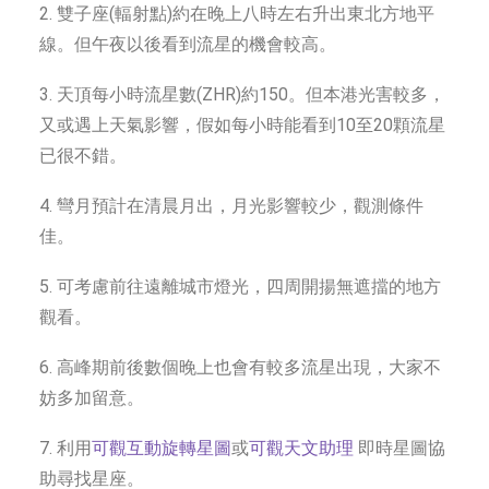
2. 雙子座(輻射點)約在晚上八時左右升出東北方地平
線。但午夜以後看到流星的機會較高。
3. 天頂每小時流星數(ZHR)約150。但本港光害較多，
又或遇上天氣影響，假如每小時能看到10至20顆流星
已很不錯。
4. 彎月預計在清晨月出，月光影響較少，觀測條件
佳。
5. 可考慮前往遠離城市燈光，四周開揚無遮擋的地方
觀看。
6. 高峰期前後數個晚上也會有較多流星出現，大家不
妨多加留意。
7. 利用
可觀互動旋轉星圖
或
可觀天文助理
即時星圖協
助尋找星座。