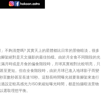
」不夠清楚嗎? 其實天上的星體都比日常的景物暗淡，很多
的腳架絕對是天文攝影的最佳拍檔。由於月全食不同階段的光
在滿月時或是月食的偏食階段時，月球其實相對比較明亮，只
0秒甚至更短。但在全食階段時，由於月球已進入地球影子而變
秒至數秒甚至長達10秒。這類長時間曝光就要靠腳架來進行
過設定較高感光力ISO來縮短曝光時間，都是拍攝暗淡景物
張以選取理想平衡。