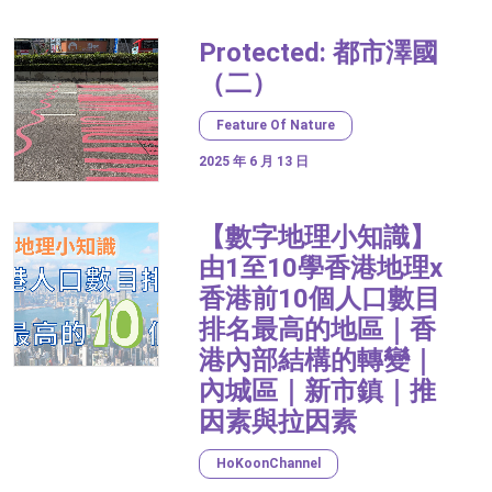
Protected: 都市澤國
（二）
Feature Of Nature
2025 年 6 月 13 日
【數字地理小知識】
由1至10學香港地理x
香港前10個人口數目
排名最高的地區｜香
港內部結構的轉變｜
內城區｜新市鎮｜推
因素與拉因素
HoKoonChannel