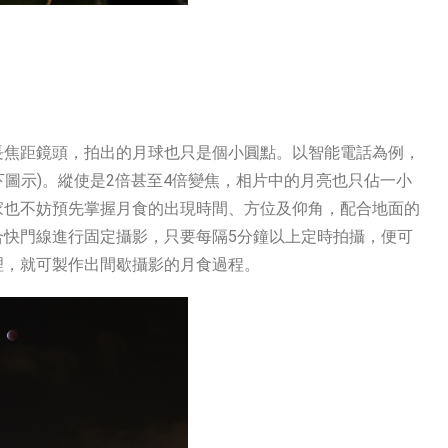
長焦距鏡頭，拍出的月球也只是個小圓點。以智能電話為例，
下圖示)。縱使是2倍甚至4倍變焦，相片中的月亮也只佔一小
家也不妨預先掌握月食的出現時間、方位及仰角，配合地面的
合快門線進行固定攝影，只要每隔5分鐘以上定時拍攝，便可
理，就可製作出間歇攝影的月食過程。