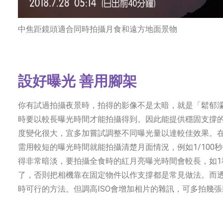
中焦距鏡頭適合同時拍攝月食和遠方地面景物
設好曝光 善用腳架
你有試過拍攝夜景時，拍得的影像不是太暗，就是「鬆郁濛
時要以較長曝光時間才能拍攝得到。因此能提供穩固支撐
度變化很大，宜多加嘗試調整不同曝光量以達較佳效果。
需用較短的曝光時間就能拍攝清楚月面情況，例如1/10
得非常暗淡，要拍攝全食時的紅月亮曝光時間會較長，如1
了，否則把相機靠在固定物件以作支撐都是常見做法。而透
時可行的方法。但調高ISO會增加相片的雜訊，可多拍幾