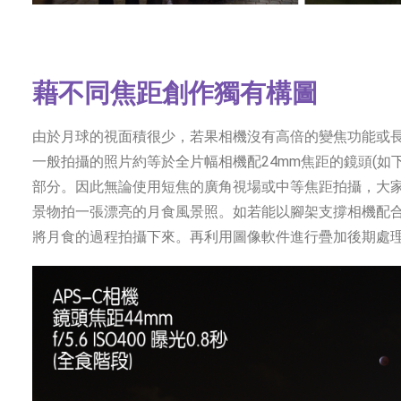
藉不同焦距創作獨有構圖
由於月球的視面積很少，若果相機沒有高倍的變焦功能或
一般拍攝的照片約等於全片幅相機配24mm焦距的鏡頭(如
部分。因此無論使用短焦的廣角視場或中等焦距拍攝，大
景物拍一張漂亮的月食風景照。如若能以腳架支撐相機配
將月食的過程拍攝下來。再利用圖像軟件進行疊加後期處