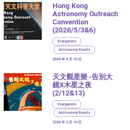
Hong Kong
Astronomy Outreach
Convention
(2026/5/3&6)
Stargazers
Astronomy Events
2026 年 4 月 10 日
天文觀星樂 -告別大
鏡X木星之夜
(2/12&13)
Stargazers
Astronomy Events
2026 年 2 月 10 日