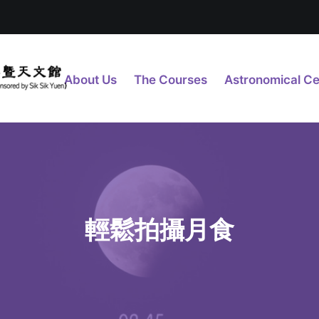
About Us
The Courses
Astronomical Ce
輕鬆拍攝月食