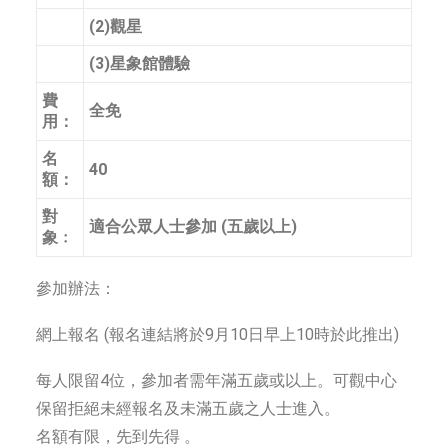
(2)觀星
(3)星象館體驗
費
全免
用：
名
40
額：
對
適合公眾人士參加 (五歲以上)
象﹕
參加辦法：
網上報名 (報名連結將於9月10日早上10時於此推出)
每人限留4位，參加者需年滿五歲或以上。可觀中心
保留拒絕未經報名及未滿五歲之人士進入。
名額有限，先到先得 。