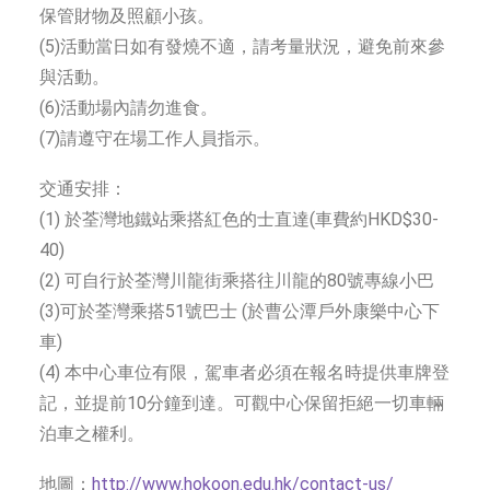
保管財物及照顧小孩。
(5)活動當日如有發燒不適，請考量狀況，避免前來參
與活動。
(6)活動場內請勿進食。
(7)請遵守在場工作人員指示。
交通安排：
(1) 於荃灣地鐵站乘搭紅色的士直達(車費約HKD$30-
40)
(2) 可自行於荃灣川龍街乘搭往川龍的80號專線小巴
(3)可於荃灣乘搭51號巴士 (於曹公潭戶外康樂中心下
車)
(4) 本中心車位有限，駕車者必須在報名時提供車牌登
記，並提前10分鐘到達。可觀中心保留拒絕一切車輛
泊車之權利。
地圖：
http://www.hokoon.edu.hk/contact-us/