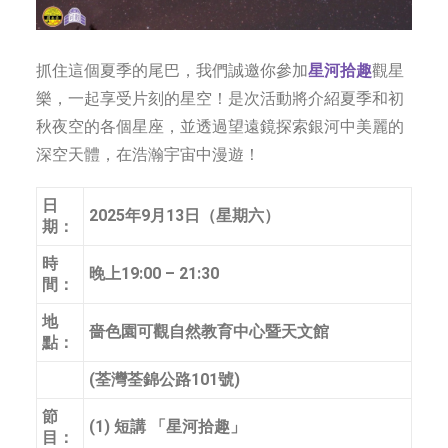
抓住這個夏季的尾巴，我們誠邀你參加
星河拾趣
觀星
樂，一起享受片刻的星空！是次活動將介紹夏季和初
秋夜空的各個星座，並透過望遠鏡探索銀河中美麗的
深空天體，在浩瀚宇宙中漫遊！
日
2025年9月13日（星期六）
期：
時
晚上19:00 – 21:30
間：
地
嗇色園可觀自然教育中心暨天文館
點：
(荃灣荃錦公路101號)
節
(1) 短講 「星河拾趣」
目：