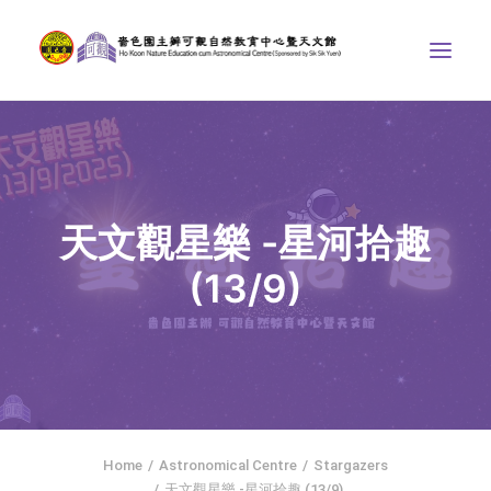
ABOUT US
THE COURSES
ASTRONOMICAL CENTRE
天文觀星樂 -星河拾趣
STORIES OF NATURE
(13/9)
COMPETITIONS/PROJECTS
CONTACT
SEARCH
繁體中文
HOME
Home
Astronomical Centre
Stargazers
天文觀星樂 -星河拾趣 (13/9)