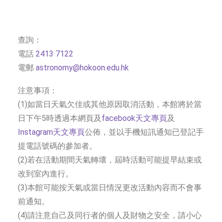
查詢：
電話
2413 7122
電郵
astronomy@hokoon.edu.hk
注意事項：
(1)如當日天氣欠佳或其他原因取消活動，本館將於當
日下午5時透過本網頁及
facebook天文專頁
及
Instagram天文專頁
公佈，並以手機短訊通知已登記手
提電話號碼的參加者。
(2)若在活動期間天氣轉壞，屆時活動可能提早結束或
改到室內進行。
(3)本館可能按天氣或當日情況更改活動內容而不會事
前通知。
(4)請注意自己及同行者的個人及財物之安全，請小心