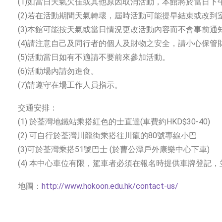
(1)如當日天氣欠佳或其他原因取消活動，本館將於當日下
(2)若在活動期間天氣轉壞，屆時活動可能提早結束或改到
(3)本館可能按天氣或當日情況更改活動內容而不會事前通
(4)請注意自己及同行者的個人及財物之安全，請小心保管
(5)活動當日如有不適請不要前來參加活動。
(6)活動場內請勿進食。
(7)請遵守在場工作人員指示。
交通安排：
(1) 於荃灣地鐵站乘搭紅色的士直達(車費約HKD$30-40)
(2) 可自行於荃灣川龍街乘搭往川龍的80號專線小巴
(3)可於荃灣乘搭51號巴士 (於曹公潭戶外康樂中心下車)
(4) 本中心車位有限，駕車者必須在報名時提供車牌登記
地圖：
http://www.hokoon.edu.hk/contact-us/