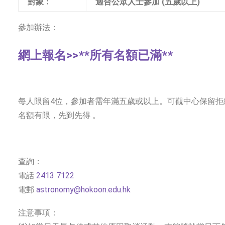
對象﹕
適合公眾人士參加 (五歲以上)
參加辦法：
網上報名>>**所有名額已滿**
每人限留4位，參加者需年滿五歲或以上。可觀中心保留拒
名額有限，先到先得 。
查詢：
電話
2413 7122
電郵
astronomy@hokoon.edu.hk
注意事項：