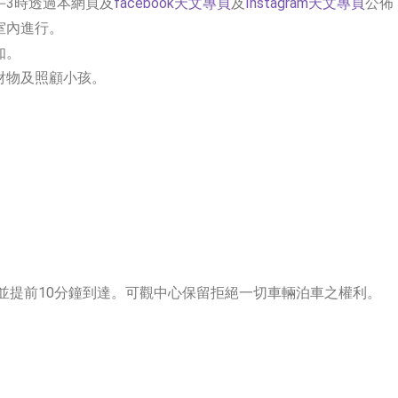
午3時透過本網頁及
facebook天文專頁
及
Instagram天文專頁
公佈
室內進行。
知。
財物及照顧小孩。
，並提前10分鐘到達。可觀中心保留拒絕一切車輛泊車之權利。