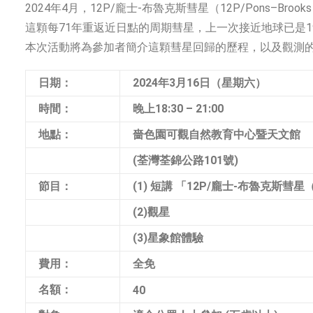
2024年4月，12P/龐士-布魯克斯彗星（12P/Pons–
這顆每71年重返近日點的周期彗星，上一次接近地球已是1
本次活動將為參加者簡介這顆彗星回歸的歷程，以及觀測
日期：
2024年3月16日（星期六）
時間：
晚上18:30 – 21:00
地點：
嗇色園可觀自然教育中心暨天文館
(荃灣荃錦公路101號)
節目：
(1) 短講 「12P/龐士-布魯克斯彗星（1
(2)觀星
(3)星象館體驗
費用：
全免
名額：
40