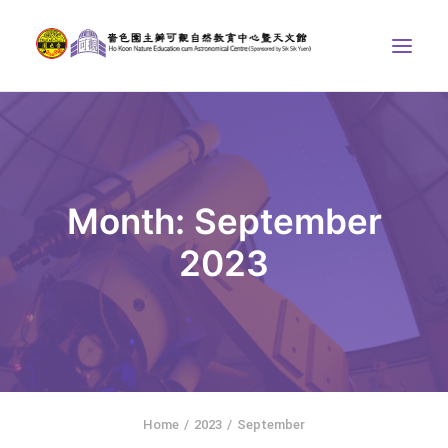
ABOUT US
THE COURSES
ASTRONOMICAL CENTRE
Month: September
STORIES OF NATURE
2023
COMPETITIONS/PROJECTS
CONTACT
SEARCH
繁體中文
HOME
Home
2023
September