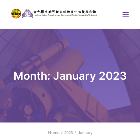
ABOUT US
THE COURSES
ASTRONOMICAL CENTRE
Month: January 2023
STORIES OF NATURE
COMPETITIONS/PROJECTS
CONTACT
SEARCH
繁體中文
HOME
Home
2023
January