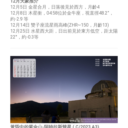
12月天象推介
12月5日 金星合月，日落後見於西方，月齡4
12月8日 木星衝，04:58位於金牛座，視直徑48.2”，
約-2.9 等
12月14日 雙子座流星雨高峰(ZHR~150，月齡13)
12月25日 水星西大距，日出前見於東方低空，距太陽
22°，約-0.3等
黃昏中的紫金山-阿特拉斯彗星 ( C/2023 A3)