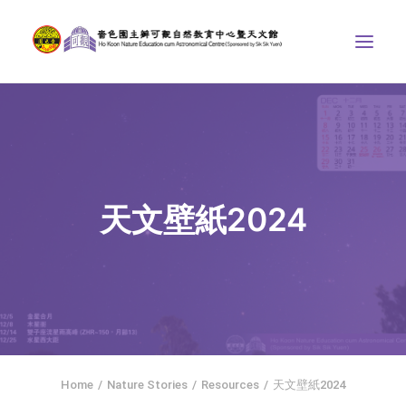
ABOUT US
THE COURSES
ASTRONOMICAL CENTRE
天文壁紙2024
STORIES OF NATURE
COMPETITIONS/PROJECTS
CONTACT
SEARCH
繁體中文
HOME
Home
Nature Stories
Resources
天文壁紙2024