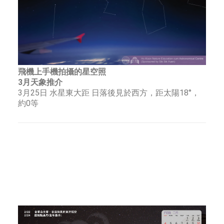
飛機上手機拍攝的星空照
3月天象推介
3月25日 水星東大距 日落後見於西方，距太陽18°，
約0等