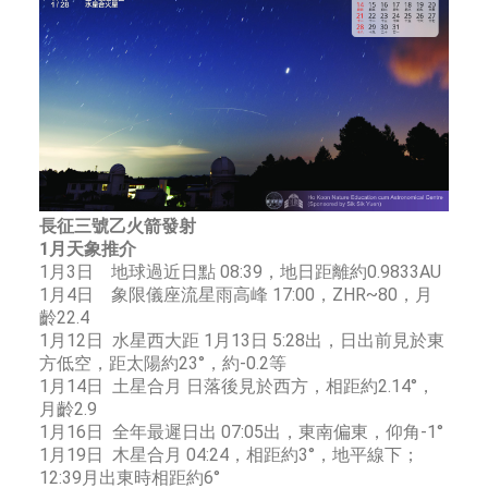
長征三號乙火箭發射
1月天象推介
1月3日 地球過近日點 08:39，地日距離約0.9833AU
1月4日 象限儀座流星雨高峰 17:00，ZHR~80，月
齡22.4
1月12日 水星西大距 1月13日 5:28出，日出前見於東
方低空，距太陽約23°，約-0.2等
1月14日 土星合月 日落後見於西方，相距約2.14°，
月齡2.9
1月16日 全年最遲日出 07:05出，東南偏東，仰角-1°
1月19日 木星合月 04:24，相距約3°，地平線下；
12:39月出東時相距約6°