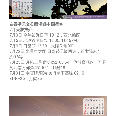
在香港天文公園漫遊中國星空
7月天象推介
7月3日 全年最遲日落 19:12，西北偏西
7月5日 地球過遠日點 13:06, 1.0167AU
7月9日 日當頭 12:29，太陽仰角90°
7月22日 水星東大距 日落後見於西方，距太陽26°，
約0.6等
7月25日 月掩土星 約04:52-05:54，位於寶瓶座，可見
於西南方仰角45°-55°，月齡18
7月31日 南寶瓶座Delta流星雨高峰 09:10，
ZHR~25，月齡25