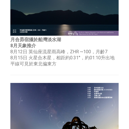
月合昴宿攝於船灣淡水湖
8月天象推介
8月12日 英仙座流星雨高峰，ZHR ~100，月齡7
8月15日 火星合木星，相距約0.31°，約01:10升出地
平線可見於東北偏東方