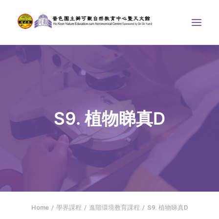
中心介紹
學界課程
天文館
S9. 植物睇真D
博物天地
比賽/專題計劃
聯絡我們
SEARCH
ENGLISH
Home
學界課程
進階環境教育課程
S9. 植物睇真D
首頁