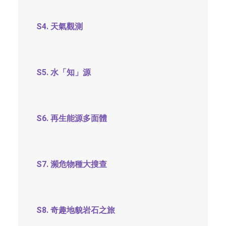
S4. 天氣觀測
S5. 水「知」源
S6. 再生能源多面體
S7. 瀕危物種大搜查
S8. 奇趣地貌岩石之旅