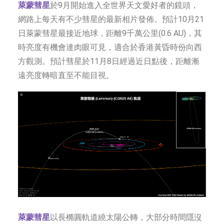
萊蒙彗星
於9月開始進入全世界天文愛好者的鏡頭，
網路上每天有不少彗星的最新相片發佈。預計10月21
日萊蒙彗星最接近地球，距離9千萬公里(0.6 AU)，其
時亮度有機會達肉眼可見，適合於香港黃昏時份向西
方觀測。預計彗星於11月8日經過近日點後，距離漸
遠亮度轉暗直至不能目視。
萊蒙彗星
以長橢圓軌道繞太陽公轉，大部分時間隱沒