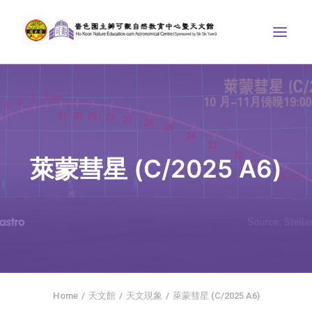
中心介紹
學界課程
天文館
萊蒙彗星 (C/2025 A6)
博物天地
比賽/專題計劃
聯絡我們
SEARCH
首頁
Home
天文館
天文現象
萊蒙彗星 (C/2025 A6)
社交平台