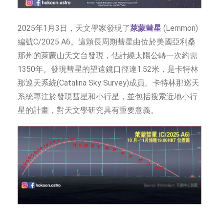
2025年1月3日，天文學家發現了
萊蒙彗星
(Lemmon)
編號C/2025 A6。這顆長周期彗星由位於美國亞利桑
那州的萊蒙山天文台發現，估計繞太陽公轉一次約需
1350年。發現彗星的望遠鏡口徑達1.52米，是卡特林
那巡天系統(Catalina Sky Survey)成員。卡特林那巡天
系統專注於發現彗星和小行星，並包括搜索近地小行
星的計畫，對天文學研究具有重要意義。