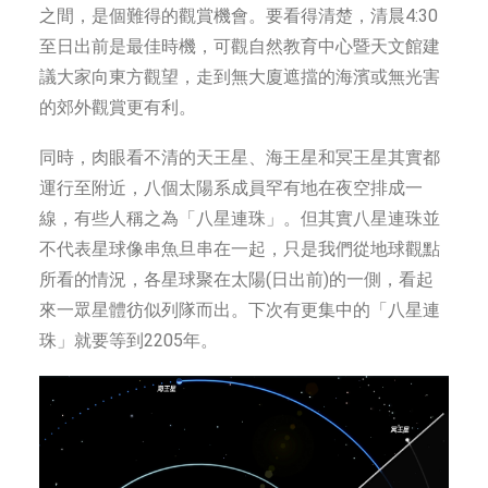
之間，是個難得的觀賞機會。要看得清楚，清晨4:30
至日出前是最佳時機，可觀自然教育中心暨天文館建
議大家向東方觀望，走到無大廈遮擋的海濱或無光害
的郊外觀賞更有利。
同時，肉眼看不清的天王星、海王星和冥王星其實都
運行至附近，八個太陽系成員罕有地在夜空排成一
線，有些人稱之為「八星連珠」。但其實八星連珠並
不代表星球像串魚旦串在一起，只是我們從地球觀點
所看的情況，各星球聚在太陽(日出前)的一側，看起
來一眾星體彷似列隊而出。下次有更集中的「八星連
珠」就要等到2205年。