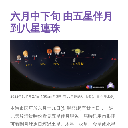
字型大小
六月中下旬 由五星伴月
到八星連珠
2022年6月19-27日 4:30am至黎明前 八星連珠及月球 (此圖不按比例)
本港市民可於六月十九日(父親節)起至廿七日，一連
九天於清晨時份看見五星伴月現象，屆時只用肉眼即
可看到月球逐日經過土星、木星、火星、金星或水星