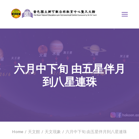
中心介紹
學界課程
六月中下旬 由五星伴月
天文館
到八星連珠
博物天地
比賽/專題計劃
聯絡我們
SEARCH
首頁
Home
天文館
天文現象
六月中下旬 由五星伴月到八星連珠
社交平台