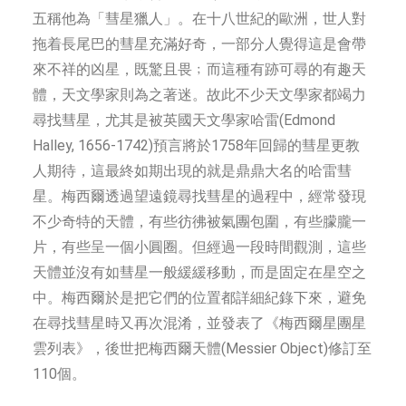
五稱他為「彗星獵人」。在十八世紀的歐洲，世人對
拖着長尾巴的彗星充滿好奇，一部分人覺得這是會帶
來不祥的凶星，既驚且畏﹔而這種有跡可尋的有趣天
體，天文學家則為之著迷。故此不少天文學家都竭力
尋找彗星，尤其是被英國天文學家哈雷(Edmond
Halley, 1656-1742)預言將於1758年回歸的彗星更教
人期待，這最終如期出現的就是鼎鼎大名的哈雷彗
星。梅西爾透過望遠鏡尋找彗星的過程中，經常發現
不少奇特的天體，有些彷彿被氣團包圍，有些朦朧一
片，有些呈一個小圓圈。但經過一段時間觀測，這些
天體並沒有如彗星一般緩緩移動，而是固定在星空之
中。梅西爾於是把它們的位置都詳細紀錄下來，避免
在尋找彗星時又再次混淆，並發表了《梅西爾星團星
雲列表》，後世把梅西爾天體(Messier Object)修訂至
110個。