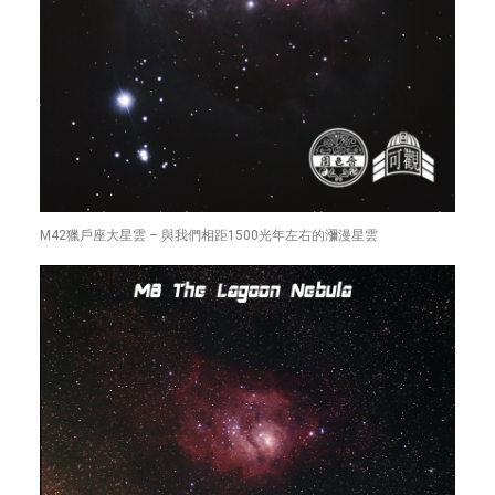
M42獵戶座大星雲 – 與我們相距1500光年左右的瀰漫星雲