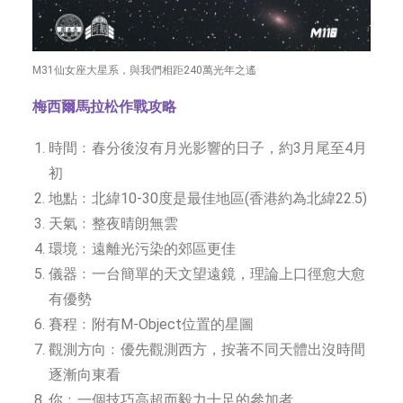
M31仙女座大星系，與我們相距240萬光年之遙
梅西爾馬拉松作戰攻略
時間﹕春分後沒有月光影響的日子，約3月尾至4月
初
地點﹕北緯10-30度是最佳地區(香港約為北緯22.5)
天氣﹕整夜晴朗無雲
環境﹕遠離光污染的郊區更佳
儀器﹕一台簡單的天文望遠鏡，理論上口徑愈大愈
有優勢
賽程﹕附有M-Object位置的星圖
觀測方向﹕優先觀測西方，按著不同天體出沒時間
逐漸向東看
你﹕一個技巧高超而毅力十足的參加者