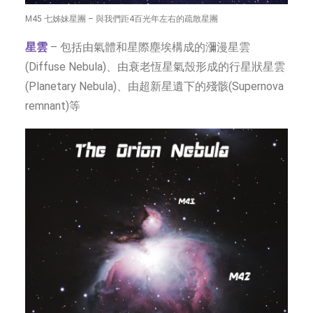
M45 七姊妹星團 – 與我們距4百光年左右的疏散星團
星雲
– 包括由氣體和星際塵埃構成的瀰漫星雲
(Diffuse Nebula)、由衰老恆星氣殼形成的行星狀星雲
(Planetary Nebula)、由超新星遺下的殘骸(Supernova
remnant)等