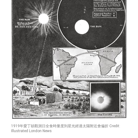
1919年愛丁頓觀測日全食時量度到星光經過太陽附近會偏折 Credit:
Illustrated London News