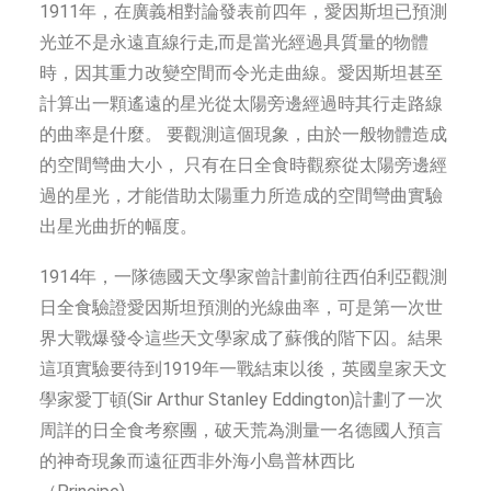
1911年，在廣義相對論發表前四年，愛因斯坦已預測
光並不是永遠直線行走,而是當光經過具質量的物體
時，因其重力改變空間而令光走曲線。愛因斯坦甚至
計算出一顆遙遠的星光從太陽旁邊經過時其行走路線
的曲率是什麼。 要觀測這個現象，由於一般物體造成
的空間彎曲大小， 只有在日全食時觀察從太陽旁邊經
過的星光，才能借助太陽重力所造成的空間彎曲實驗
出星光曲折的幅度。
1914年，一隊德國天文學家曾計劃前往西伯利亞觀測
日全食驗證愛因斯坦預測的光線曲率，可是第一次世
界大戰爆發令這些天文學家成了蘇俄的階下囚。結果
這項實驗要待到1919年一戰結束以後，英國皇家天文
學家愛丁頓(Sir Arthur Stanley Eddington)計劃了一次
周詳的日全食考察團，破天荒為測量一名德國人預言
的神奇現象而遠征西非外海小島普林西比