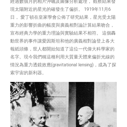
經過數個月的相片沖曬及圖像分析處理， 觀察結果發
現太陽附近的星光的確發生了偏折。 1919年11月6
日， 愛丁頓在皇家學會公佈了研究結果，星光受太陽
重力的影響折曲的幅度與廣義相對論計算結果吻合，
宣布經典力學的重力理論與實驗結果不相符。 這個轟
動世界的事件讓愛因斯坦和他的廣義相對論登上各大
報紙頭條，世人都開始知道了這位一代偉大科學家的
名字。現今我們稱這種利用大質量天體來偏折光線的
情況為重力透鏡效應(gravitational lensing)，成為了探
索宇宙的新利器。