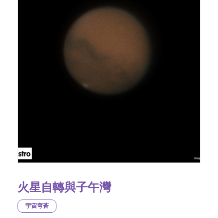
火星自轉與子午灣
宇宙穹蒼