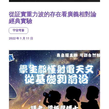
從証實重力波的存在看廣義相對論
經典實驗
宇宙穹蒼
2022 年 1 月 11 日