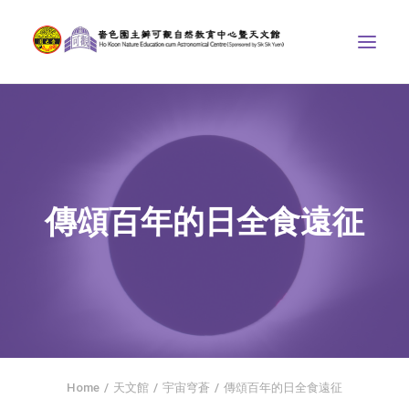
中心介紹
學界課程
天文館
傳頌百年的日全食遠征
博物天地
比賽/專題計劃
聯絡我們
SEARCH
首頁
Home
天文館
宇宙穹蒼
傳頌百年的日全食遠征
社交平台