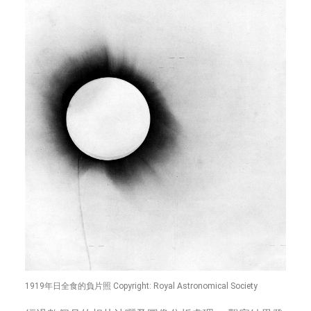
1919年日全食的負片照 Copyright: Royal Astronomical Society