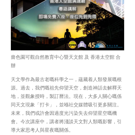
嗇色園可觀自然教育中心暨天文館 及 香港太空館 合
辦
天文學作為最古老嘅科學之一，蘊藏着人類發展嘅根
源。過去，我們嘅祖先仰望天空，創造神話去解釋天
地，並觀象授時，製訂曆法。現在，大多人關心嘅係
同天文現象「打卡」，並喺社交媒體吸引更多關注。
未來，我們或許會因過度光污染失去仰望星空嘅機
會。今次講座中，講者將淺談天文對人類嘅影響，引
導大家思考人與星夜嘅關係。