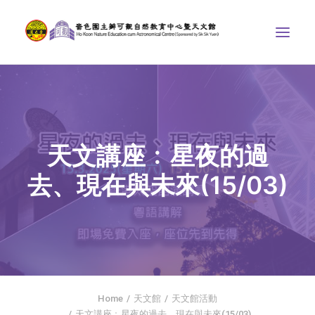
中心介紹
學界課程
天文講座﹕星夜的過
天文館
去、現在與未來(15/03)
博物天地
比賽/專題計劃
聯絡我們
SEARCH
首頁
Home
天文館
天文館活動
社交平台
天文講座﹕星夜的過去、現在與未來(15/03)