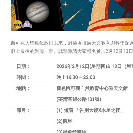
自可觀大望遠鏡啟用以來，肩負著推廣天文教育與科學探
獻上最後的絢麗一瞥。誠摯邀請大家報名參加2月12及13
日期：
2026年2月12日(星期四)& 13日（
時間：
晚上19:30 – 22:00
地點：
嗇色園可觀自然教育中心暨天文館
(荃灣荃錦公路101號)
節目：
(1) 短講 「告別大鏡X木星之夜」
(2)觀星
(3)星象館體驗