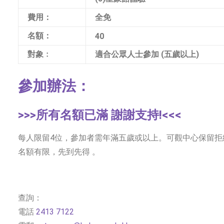
費用：
全免
名額：
40
對象﹕
適合公眾人士參加 (五歲以上)
參加辦法：
>>>所有名額已滿 謝謝支持!<<<
每人限留4位，參加者需年滿五歲或以上。可觀中心保留拒
名額有限，先到先得 。
查詢：
電話
2413 7122