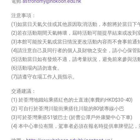
電郵
astronomy@hokoon.edu.hk
注意事項：
(1)如當日天氣欠佳或其他原因取消活動，本館將於當日下
(2)若在活動期間天氣轉壞，屆時活動可能提早結束或改到
(3)本館可能按天氣或當日情況更改活動內容而不會事前通
(4)請注意自己及同行者的個人及財物之安全，請小心保管
(5)活動當日如有發燒不適，請考量狀況，避免前來參與活
(6)活動場內請勿進食。
(7)請遵守在場工作人員指示。
交通建議：
(1) 於荃灣地鐵站乘搭紅色的士直達(車費約HKD$30-40)
(2) 可自行於荃灣川龍街乘搭往川龍的80號專線小巴
(3)可於荃灣乘搭51號巴士 (於曹公潭戶外康樂中心下車)
(4) 本中心車位有限，駕車者必須在報名時提供車牌登記