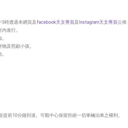
午5時透過本網頁及
facebook天文專頁
及
Instagram天文專頁
公佈
室內進行。
知。
財物及照顧小孩。
動。
，並提前10分鐘到達。可觀中心保留拒絕一切車輛泊車之權利。