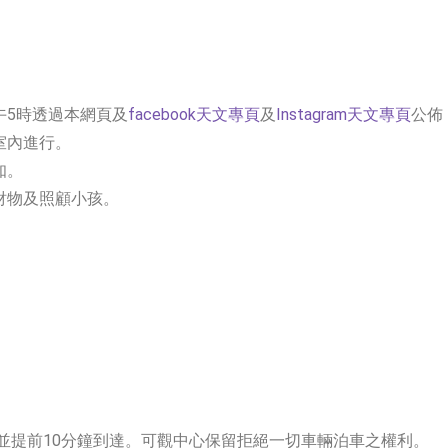
午5時透過本網頁及
facebook天文專頁
及
Instagram天文專頁
公佈
室內進行。
知。
財物及照顧小孩。
，並提前10分鐘到達。可觀中心保留拒絕一切車輛泊車之權利。