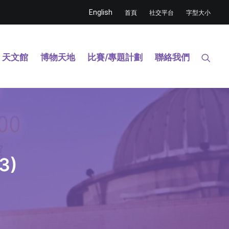
English
首頁
社交平台
字型大小
天文館
博物天地
比賽/專題計劃
聯絡我們
3)