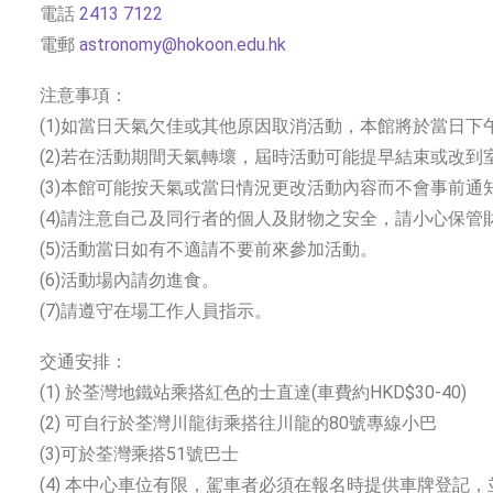
電話
2413 7122
電郵
astronomy@hokoon.edu.hk
注意事項：
(1)如當日天氣欠佳或其他原因取消活動，本館將於當日下
(2)若在活動期間天氣轉壞，屆時活動可能提早結束或改到
(3)本館可能按天氣或當日情況更改活動內容而不會事前通
(4)請注意自己及同行者的個人及財物之安全，請小心保管
(5)活動當日如有不適請不要前來參加活動。
(6)活動場內請勿進食。
(7)請遵守在場工作人員指示。
交通安排：
(1) 於荃灣地鐵站乘搭紅色的士直達(車費約HKD$30-40)
(2) 可自行於荃灣川龍街乘搭往川龍的80號專線小巴
(3)可於荃灣乘搭51號巴士
(4) 本中心車位有限，駕車者必須在報名時提供車牌登記