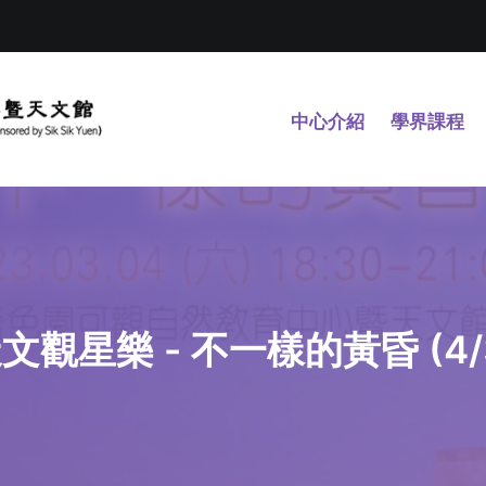
中心介紹
學界課程
文觀星樂 - 不一樣的黃昏 (4/