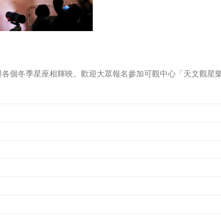
與各個冬季星座相輝映。歡迎大眾報名參加可觀中心「天文觀星樂