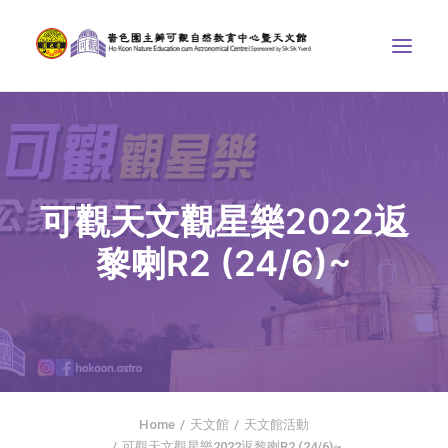
中心介紹
學界課程
可觀天文觀星樂2022返
天文館
黎喇R2 (24/6)~
博物天地
比賽/專題計劃
聯絡我們
SEARCH
首頁
Home
天文館
天文館活動
社交平台
可觀天文觀星樂2022返黎喇R2 (24/6)~