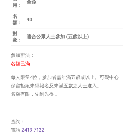
全免
用：
名
40
額：
對
適合公眾人士參加 (五歲以上)
象﹕
參加辦法：
名額已滿
每人限留4位，參加者需年滿五歲或以上。可觀中心
保留拒絕未經報名及未滿五歲之人士進入。
名額有限，先到先得 。
查詢：
電話
2413 7122