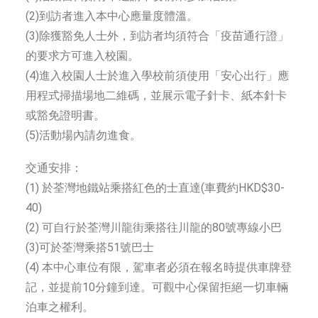
(2)到訪者進入本中心應量度體溫。
(3)除獲豁免人士外，到訪者均須符合「疫苗通行證」
的要求方可進入校園。
(4)進入校園人士於進入學校前須使用「安心出行」應
用程式掃描場地二維碼，並展示電子針卡、紙本針卡
或豁免證明書。
(5)活動場內請勿進食。
交通安排：
(1) 於荃灣地鐵站乘搭紅色的士直達(車費約HKD$30-
40)
(2) 可自行於荃灣川龍街乘搭往川龍的80號專線小巴
(3)可於荃灣乘搭51號巴士
(4) 本中心車位有限，駕車者必須在報名時提供車牌登
記，並提前10分鐘到達。可觀中心保留拒絕一切車輛
泊車之權利。