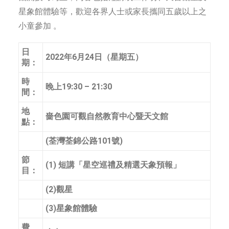
星象館體驗等，歡迎各界人士或家長攜同五歲以上之
小童參加 。
日
2022年6月24日（星期五）
期：
時
晚上19:30 – 21:30
間：
地
嗇色園可觀自然教育中心暨天文館
點：
(荃灣荃錦公路101號)
節
(1) 短講「星空巡禮及精選天象預報」
目：
(2)觀星
(3)星象館體驗
費