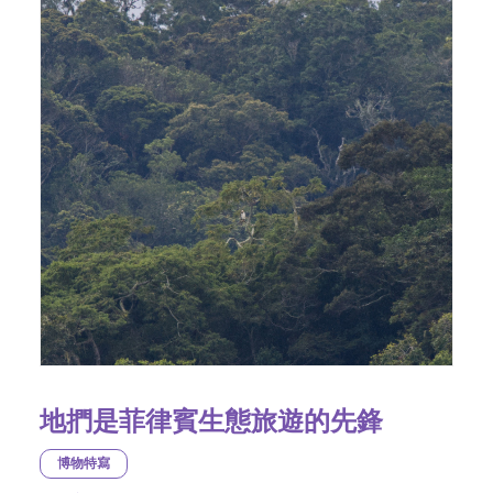
地捫是菲律賓生態旅遊的先鋒
博物特寫