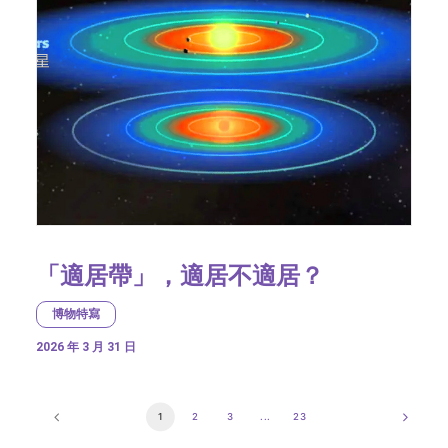
「適居帶」，適居不適居？
博物特寫
2026 年 3 月 31 日
1
2
3
...
23