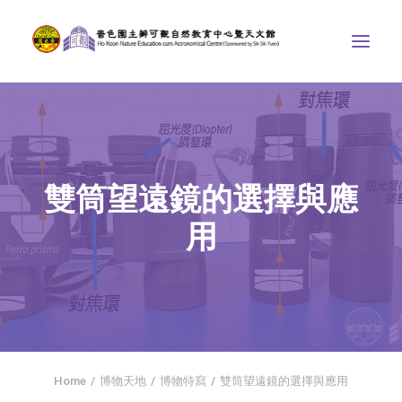
中心介紹
學界課程
雙筒望遠鏡的選擇與應
天文館
用
博物天地
比賽/專題計劃
聯絡我們
SEARCH
首頁
Home
博物天地
博物特寫
雙筒望遠鏡的選擇與應用
社交平台