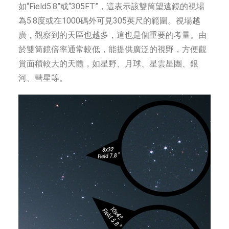
如“Field5.8”或“305FT”，這表示該雙筒望遠鏡的視場
為5.8度或在1000碼外可見305英尺的範圍。視場越
廣，觀察到的天區也越多，這也是個重要的考量。由
於雙筒鏡倍率通常較低，能提供廣泛的視野，方便觀
賞面積較大的天體，如星野、月球、星雲星團、銀
河、彗星等。