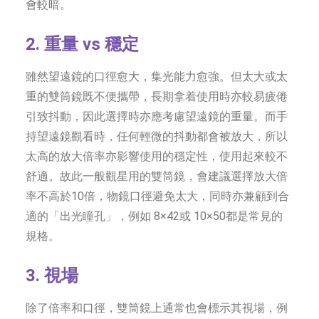
會較暗。
2. 重量
vs 穩定
雖然望遠鏡的口徑愈大，集光能力愈強。但太大或太
重的雙筒鏡既不便攜帶，長期拿着使用時亦較易疲倦
引致抖動，因此選擇時亦應考慮望遠鏡的重量。而手
持望遠鏡觀看時，任何輕微的抖動都會被放大，所以
太高的放大倍率亦影響使用的穩定性，使用起來較不
舒適。故此一般觀星用的雙筒鏡，會建議選擇放大倍
率不高於10倍，物鏡口徑避免太大，同時亦兼顧到合
適的「出光瞳孔」，例如 8×42或 10×50都是常見的
規格。
3. 視場
除了倍率和口徑，雙筒鏡上通常也會標示其視場，例