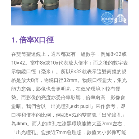
1. 倍率
X口徑
在雙筒望遠鏡上，通常都寫有一組數字，例如8×32或
10×42。當中8x或10x代表放大倍率﹔而之後的數字表
示物鏡口徑（毫米）。所以8×32就表示這雙筒鏡的規
格是放大8倍，物鏡口徑32mm。物鏡口徑愈大，集光
能力愈強，影像也會更明亮，在低光環境下較有優
勢。而影像的亮度亦受倍率影響，倍率愈高，影像會
愈暗。我們會以「出光瞳孔exit pupil」來作參考，即
口徑和倍率的比例，例如8×32的雙筒鏡「出光瞳孔」
為4mm。而人的瞳孔在漆黑環境能擴大至7mm左右，
「出光瞳孔」愈接近7mm愈理想，數值太小影像可能