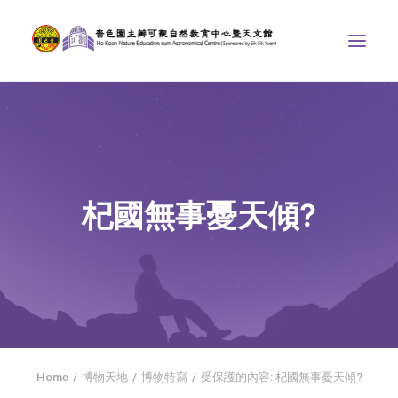
中心介紹
學界課程
天文館
杞國無事憂天傾?
博物天地
比賽/專題計劃
聯絡我們
SEARCH
首頁
Home
博物天地
博物特寫
受保護的內容: 杞國無事憂天傾?
社交平台