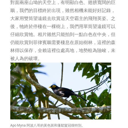
對面兩座山坳的天空上，有明顯白色、翅膀寬闊的巨
鵰，我們的目標終於出現，雖然相機未能好好記錄，
大家用雙筒望遠鏡去欣賞這天空霸主的飛翔英姿。之
後，牠終於停棲在一棵樹上，我們用單筒望遠鏡可以
仔細欣賞牠。相片雖然只能拍到一點白色在中央，但
仍能欣賞到菲律賓鵰需要棲息在原始樹林，這裡的森
林得以保存，全賴這裡位處高地，地勢較為險峻，未
被人為的破壞。
Apo Myna 阿波八哥的黃色斑和蓬鬆髮冠很特別。