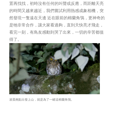
置再找找，初時沒有任何的叫聲或反應，而距離天亮
的時間又越來越近，我們嘗試利用熱感成象相機，突
然發現一隻遠在天邊 近在眼前的棉蘭角鴞，更神奇的
是牠非常合作，讓大家看過夠，直到天快亮才飛走，
看完一刻，有鳥友感動到哭了出來，一切的辛苦都值
得了。
凌晨兩點出發上山，就是為了一睹這棉蘭角鴞。