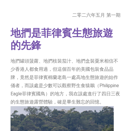
字型大小
二零二六年五月 第一期
地捫是菲律賓生態旅遊
的先鋒
地捫罐頭菠蘿、地捫枝裝茄汁、地捫盒裝粟米相信不
少香港人都食用過，但這個百年的美國包裝食品品
牌，竟然是菲律賓棉蘭老島一處高地生態旅遊的始作
俑者，而該處是少數可以觀察野生食猿鵰（Philippine
Eagle菲律賓國鳥）的地方，我在該處進行了四日三夜
的生態旅遊露營體驗，確是畢生難忘的回憶。