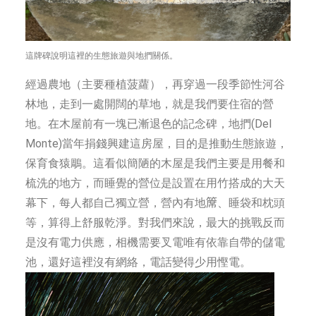
這牌碑說明這裡的生態旅遊與地捫關係。
經過農地（主要種植菠蘿），再穿過一段季節性河谷
林地，走到一處開闊的草地，就是我們要住宿的營
地。在木屋前有一塊已漸退色的記念碑，地捫(Del
Monte)當年捐錢興建這房屋，目的是推動生態旅遊，
保育食猿鵰。這看似簡陋的木屋是我們主要是用餐和
梳洗的地方，而睡覺的營位是設置在用竹搭成的大天
幕下，每人都自己獨立營，營內有地𥱊、睡袋和枕頭
等，算得上舒服乾淨。對我們來說，最大的挑戰反而
是沒有電力供應，相機需要叉電唯有依靠自帶的儲電
池，還好這裡沒有網絡，電話變得少用慳電。