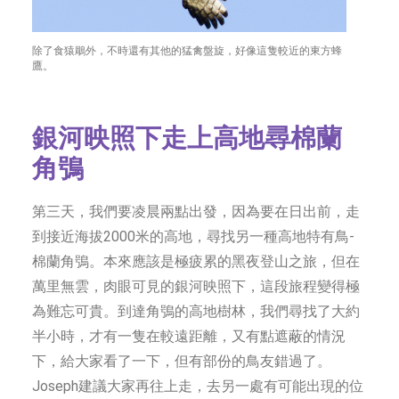
除了食猿鵰外，不時還有其他的猛禽盤旋，好像這隻較近的東方蜂
鷹。
銀河映照下走上高地尋棉蘭
角鴞
第三天，我們要凌晨兩點出發，因為要在日出前，走
到接近海拔2000米的高地，尋找另一種高地特有鳥-
棉蘭角鴞。本來應該是極疲累的黑夜登山之旅，但在
萬里無雲，肉眼可見的銀河映照下，這段旅程變得極
為難忘可貴。到達角鴞的高地樹林，我們尋找了大約
半小時，才有一隻在較遠距離，又有點遮蔽的情況
下，給大家看了一下，但有部份的鳥友錯過了。
Joseph建議大家再往上走，去另一處有可能出現的位