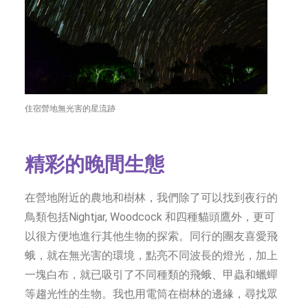
住宿營地無光害的星流跡
精彩的晚間生態
在營地附近的農地和樹林，我們除了可以找到夜行的
鳥類包括Nightjar, Woodcock 和四種貓頭鷹外，更可
以很方便地進行其他生物的探索。同行的團友喜愛飛
蛾，就在無光害的環境，點亮不同波長的燈光，加上
一塊白布，就已吸引了不同種類的飛蛾、甲蟲和蠟蟬
等趨光性的生物。我也用電筒在樹林的邊緣，尋找眾