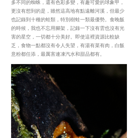
多不同的蜘蛛，還有色彩多變，有趣可愛的球象甲，
更沒有想到的是，雖然這高地有點遠離河溪，但最少
也記錄到十種的蛙類，特別樹蛙一類最優勢。食晚飯
的時候，我也不忘用腳架，記錄一下沒有雲也沒有光
害的星空，一切都十分美好。即使這裡資源比較缺
乏，食物一點都沒有令人失望，有湯有菜有肉，白飯
意粉都任添，最厲害連凍汽水和甜品都有。