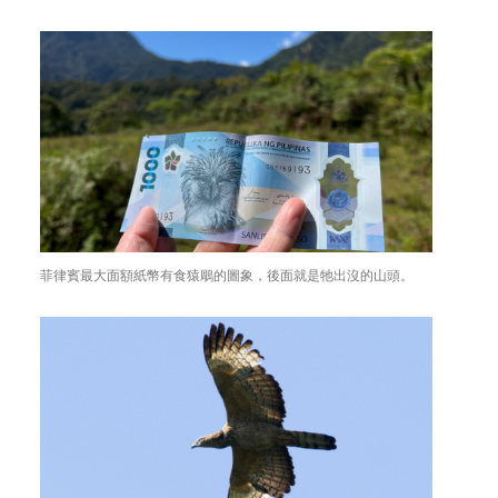
菲律賓最大面額紙幣有食猿鵰的圖象，後面就是牠出沒的山頭。