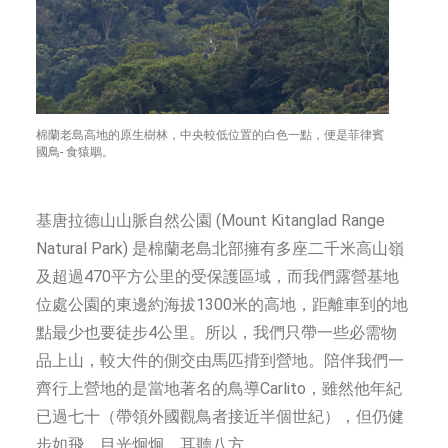
棉蘭老島高地的原生樹林，中央較低位置的白色一點，便是菲律賓
國鳥- 食猿鵰。
基唐拉德山山脈自然公園 (Mount Kitanglad Range
Natural Park) 是棉蘭老島北部擁有多座二千米高山嶺
及超過470平方公里的受保護區域，而我們露營基地
位處公園的東邊約海拔1300米的高地，距離車到的地
點最少也要徒步4公里。所以，我們只帶一些必需物
品上山，較大件的側交由馬匹揹到營地。陪伴我們一
齊行上營地的是當地著名的鳥導Carlito，雖然他年紀
已過七十（帶領外國觀鳥者接近半個世紀），但仍健
步如飛、目光炯炯、耳聽八方。