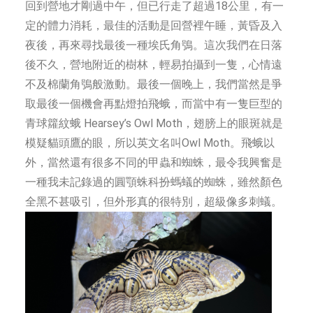
回到營地才剛過中午，但已行走了超過18公里，有一
定的體力消耗，最佳的活動是回營裡午睡，黃昏及入
夜後，再來尋找最後一種埃氏角鴞。這次我們在日落
後不久，營地附近的樹林，輕易拍攝到一隻，心情遠
不及棉蘭角鴞般激動。最後一個晚上，我們當然是爭
取最後一個機會再點燈拍飛蛾，而當中有一隻巨型的
青球籮紋蛾 Hearsey’s Owl Moth，翅膀上的眼斑就是
模疑貓頭鷹的眼，所以英文名叫Owl Moth。飛蛾以
外，當然還有很多不同的甲蟲和蜘蛛，最令我興奮是
一種我未記錄過的圓顎蛛科扮螞蟻的蜘蛛，雖然顏色
全黑不甚吸引，但外形真的很特別，超級像多刺蟻。