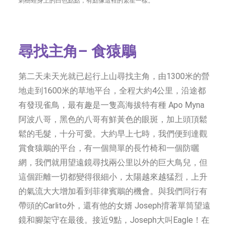
刺樹蛙身上的白色點點，有點像這裡的繁星一樣。
尋找主角
–
食猿鵰
第二天未天光就已起行上山尋找主角，由1300米的營
地走到1600米的草地平台，全程大約4公里，沿途都
有發現雀鳥，最有趣是一隻高海拔特有種 Apo Myna
阿波八哥，黑色的八哥有鮮黃色的眼斑，加上頭頂鬆
鬆的毛髮，十分可愛。大約早上七時，我們便到達觀
賞食猿鵰的平台，有一個簡單的長竹椅和一個防曬
網，我們就用望遠鏡尋找兩公里以外的巨大鳥兒，但
這個距離一切都變得很細小，太陽越來越猛烈，上升
的氣流大大增加看到菲律賓鵰的機會。與我們同行有
帶頭的Carlito外，還有他的女婿 Joseph揹著單筒望遠
鏡和腳架守在最後。接近9點，Joseph大叫Eagle！在