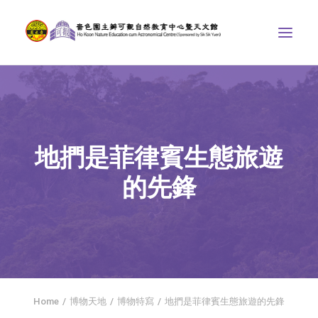
中心介紹
學界課程
地捫是菲律賓生態旅遊
天文館
的先鋒
博物天地
比賽/專題計劃
聯絡我們
SEARCH
首頁
Home
博物天地
博物特寫
地捫是菲律賓生態旅遊的先鋒
社交平台