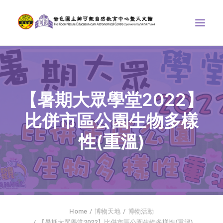
中心介紹
學界課程
【暑期大眾學堂2022】
天文館
比併市區公園生物多樣
博物天地
性(重溫)
比賽/專題計劃
聯絡我們
SEARCH
首頁
Home
博物天地
博物活動
社交平台
【暑期大眾學堂2022】比併市區公園生物多樣性(重溫)