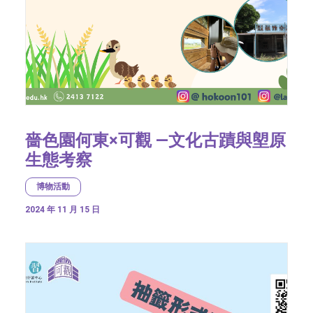
嗇色園何東×可觀 —文化古蹟與塱原
生態考察
博物活動
2024 年 11 月 15 日