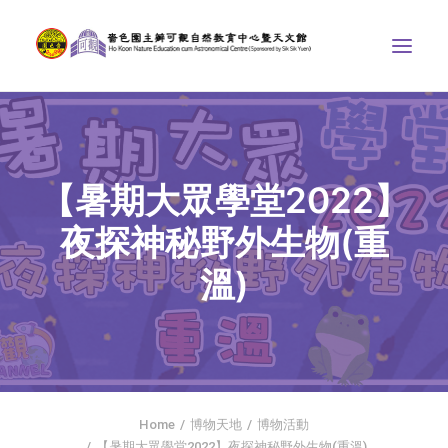
中心介紹
學界課程
【暑期大眾學堂2022】
天文館
夜探神秘野外生物(重
博物天地
溫)
比賽/專題計劃
聯絡我們
SEARCH
首頁
Home
博物天地
博物活動
社交平台
【暑期大眾學堂2022】夜探神秘野外生物(重溫)