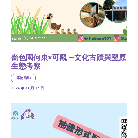
嗇色園何東×可觀 —文化古蹟與塱原
生態考察
博物活動
2024 年 11 月 15 日