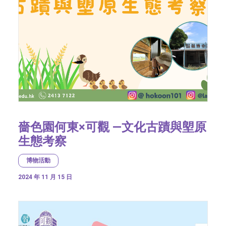
嗇色園何東×可觀 —文化古蹟與塱原
生態考察
博物活動
2024 年 11 月 15 日