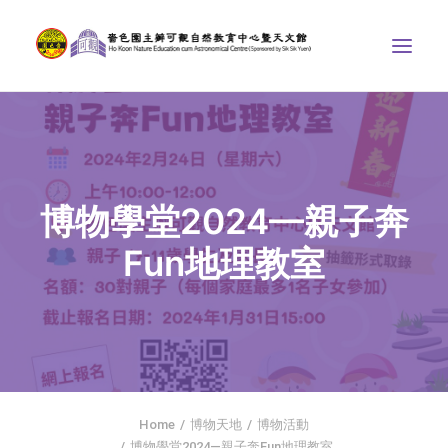
中心介紹
學界課程
博物學堂2024—親子奔
天文館
Fun地理教室
博物天地
比賽/專題計劃
聯絡我們
SEARCH
ENGLISH
Home
博物天地
博物活動
首頁
博物學堂2024—親子奔Fun地理教室