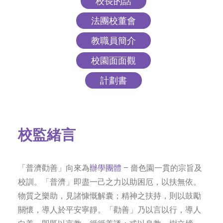
校長的話
社交平台
法團校董會
字型大小
教職員簡介
校園面面觀
計劃書
校監緒言
「普濟勸善」向來為
辦學團體
– 嗇色園一貫的宗旨及
校訓。「普濟」即盡一己之力以助困厄，以扶無依。
物質之樂助，見諸慷慨解囊；精神之扶持，則以鼓勵
關懷，導人於平安寧靜。「勸善」乃以言以行，導人