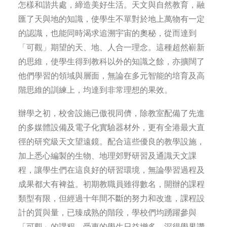
怎樣和諧共處，締造美好生活。天文與自然教育，融
匯了天與地的知識，使學生不單對於地上萬物有一定
的認識，也能同時渴求追溯宇宙的奧秘，從而達到
「可觀」期望的天、地、人合一理念。這種超然嶄新
的思維，使學生得到教科以外的知識之餘，亦擴闊了
他們學習的領域與層面，無論在多元智能的培育及高
階思維的訓練上，均達到非常理想的果效。
辦學之初，校舍設施已傲視同儕，除教室配備了先進
的多媒體設備及電子化實驗器材外，更有全港最大直
徑的研究級天文望遠鏡。配合這些優良的教學設施，
加上悉心編製的生物、地理郊野研習及通識天文課
程，讓學生們在這良好的研習環境，無論學習過程及
成果都大有裨益。初期教職員雖得數名，開辦的課程
類型有限，但經過十年間不斷的努力和改進，課程設
計的質與量，已臻成熟的階段，學校們均踴躍參與
「可觀」的課程，受惠的學生日益增多，深得學界讚