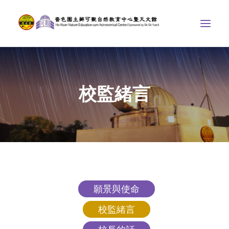
中心介紹
校監緒言
學界課程
天文館
博物天地
比賽/專題計劃
聯絡我們
願景與使命
SEARCH
ENGLISH
校監緒言
首頁