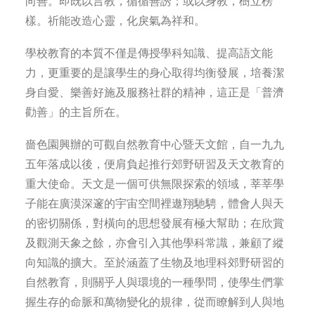
向善。即既以言教，循循善誘；或以身教，樹立榜
樣。祈能改造心靈，化戾氣為祥和。
學校教育的本質不僅是傳授學科知識、提高語文能
力，更重要的是讓學生的身心取得均衡發展，培養潔
身自愛、樂善好施及服務社群的精神，這正是「普濟
勸善」的主旨所在。
嗇色園興辦的可觀自然教育中心暨天文館，自一九九
五年落成以後，便肩負起推行郊野研習及天文教育的
重大使命。天文是一個可供無限探索的領域，莘莘學
子能在廣漠深邃的宇宙空間裡遨翔馳騁，體會人與天
的密切關係，對橫向的思想發展有極大幫助；在欣賞
及觀測天象之餘，亦會引入其他學科常識，兼顧了縱
向知識的擴大。至於涵蓋了生物及地理科郊野研習的
自然教育，則關乎人與環境的一種學問，使學生們掌
握生存的命脈和萬物變化的規律，從而瞭解到人與地