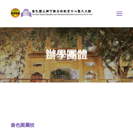
中心介紹
辦學團體
學界課程
天文館
博物天地
比賽/專題計劃
聯絡我們
SEARCH
ENGLISH
嗇色園屬校
首頁