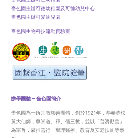
嗇色園主辦可德幼稚園及可德幼兒中心
嗇色園主辦可愛幼兒園
嗇色園生物科技流動實驗室
辦學團體 – 嗇色園簡介
嗇色園為一所宗教慈善團體，創於1921年，恭奉赤松
黃大仙師，尊崇道、釋、儒三教，並以「普濟勸善」
為宗旨，廣推善行，辦理醫療、教育及安老扶幼等事