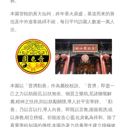
務。
本園管轄的黃大仙祠，終年香火鼎盛，慕道而來的善
信及中外遊客絡繹不絕，每日平均訪園人數逾一萬人
次。
本園以「普濟勸善」作為屬校校訓。「普濟」即盡一
己之力以助困厄,以扶無依。物質之樂助,見諸慷慨解
囊;精神之扶持,則以鼓勵關懷,導人於平安寧靜。「勸
善」乃以言以行,導人向善。即既以言教,循循善誘;或
以身教,樹立榜樣。祈能改造心靈,化戾氣為祥和。除了
看重學科知識的傳授,本園亦著力培養學生建立積極健