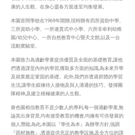
康的人生觀、在身心靈各方面達至均衡發展。
本園首間學校在1969年開辦,現時辦有四所資助中學、
三所資助小學、一所連貫式中小學、六所非牟利幼稚
園/幼兒中心、一所自然教育中心暨天文館,以及一台
流動實驗室。
本園致力為適齡學童提供優質及全面的基礎教育,讓他
們透過課堂內外的學習,獲取多方面的知識,為未來升學
及就業奠定鞏固的基礎。此外,我們亦透過群體的學習
生活,讓學生鍛煉待人接物及與人溝通的技巧、發揮團
隊精神,及建立積極健康的人生觀。
嗇色園相信教育不是少數人的專利,每一個適齡學童,無
論其出身背景,均有接受教育的機會,均擁有可供發展的
個人潛能;為此,本園以『學生為本』為辦學方針,強調
『因材施教』,透過提供充足的教學設施,及全方位的課