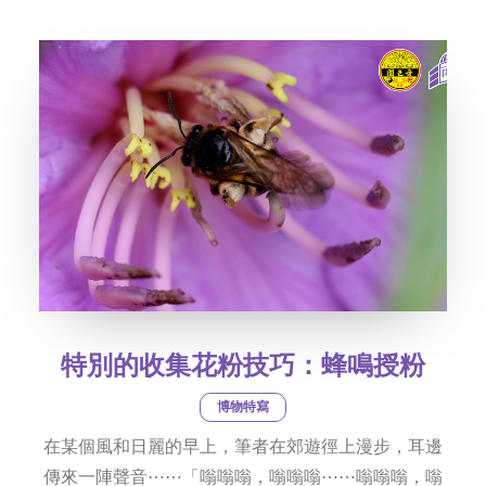
社交平台
字型大小
特別的收集花粉技巧：蜂鳴授粉
博物特寫
在某個風和日麗的早上，筆者在郊遊徑上漫步，耳邊
傳來一陣聲音⋯⋯「嗡嗡嗡，嗡嗡嗡⋯⋯嗡嗡嗡，嗡