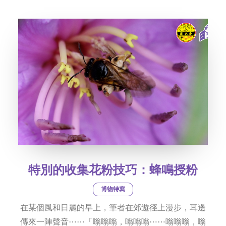
社交平台
字型大小
特別的收集花粉技巧：蜂鳴授粉
博物特寫
在某個風和日麗的早上，筆者在郊遊徑上漫步，耳邊
傳來一陣聲音⋯⋯「嗡嗡嗡，嗡嗡嗡⋯⋯嗡嗡嗡，嗡