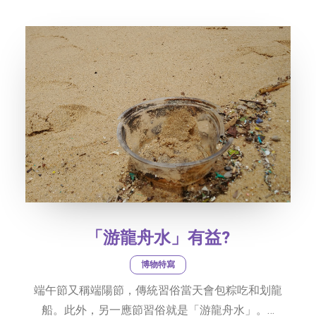
社交平台
字型大小
「游龍舟水」有益?
博物特寫
端午節又稱端陽節，傳統習俗當天會包粽吃和划龍
船。此外，另一應節習俗就是「游龍舟水」。…