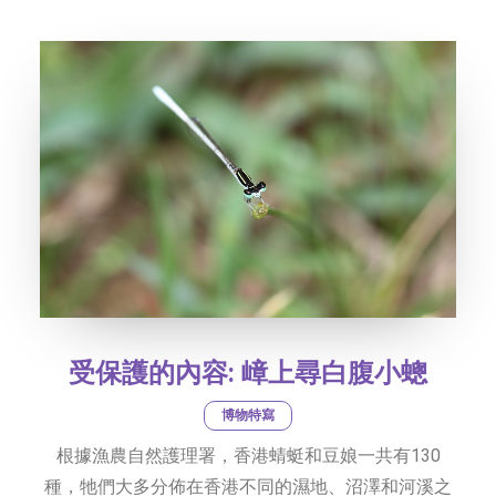
社交平台
字型大小
受保護的內容: 嶂上尋白腹小蟌
博物特寫
根據漁農自然護理署，香港蜻蜓和豆娘一共有130
種，牠們大多分佈在香港不同的濕地、沼澤和河溪之