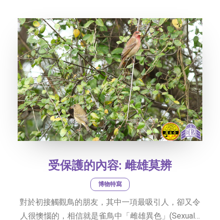
社交平台
字型大小
受保護的內容: 雌雄莫辨
博物特寫
對於初接觸觀鳥的朋友，其中一項最吸引人，卻又令
人很懊惱的，相信就是雀鳥中「雌雄異色」(Sexual…