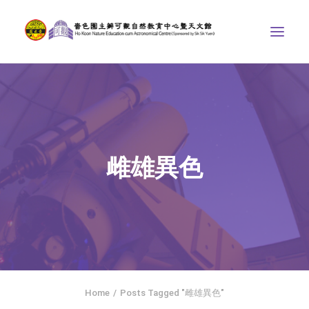
中心介紹
學界課程
天文館
雌雄異色
博物天地
比賽/專題計劃
聯絡我們
SEARCH
ENGLISH
Home
Posts Tagged "雌雄異色"
首頁